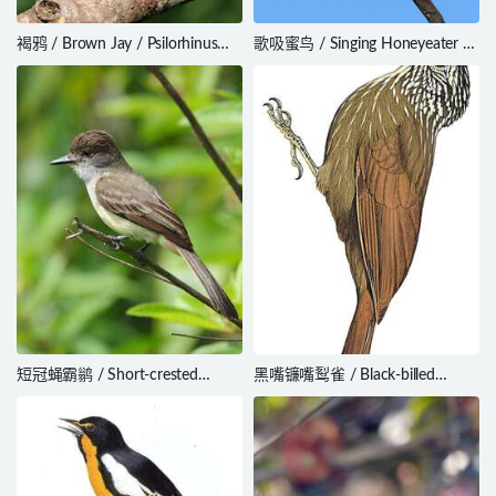
褐鸦 / Brown Jay / Psilorhinus
歌吸蜜鸟 / Singing Honeyeater /
morio
Gavicalis virescens
短冠蝇霸鹟 / Short-crested
黑嘴镰嘴䴕雀 / Black-billed
Flycatcher / Myiarchus ferox
Scythebill / Campylorhamphus
falcularius