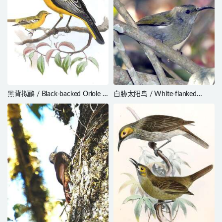
黑背拟鹂 / Black-backed Oriole /
白胁太阳鸟 / White-flanked
Icterus abeillei
Sunbird / Aethopyga eximia