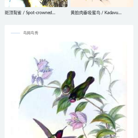
斑顶䴕雀 / Spot-crowned
黄脸肉垂吸蜜鸟 / Kadavu
Woodcreeper / Lepidocolaptes
Honeyeater / Meliphacator
affinis
provocator
鸟网鸟秀