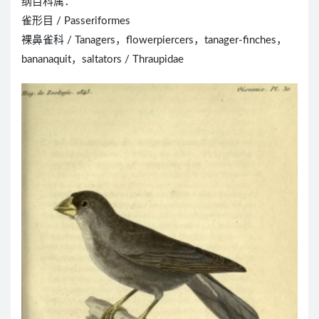
纲目科属：
雀形目 / Passeriformes
裸鼻雀科 / Tanagers，flowerpiercers，tanager-finches，
bananaquit，saltators / Thraupidae