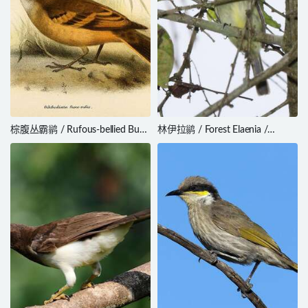
棕腹丛霸鹟 / Rufous-bellied Bush
林伊拉鹟 / Forest Elaenia /
Tyrant / Myiotheretes fuscorufus
Myiopagis gaimardii