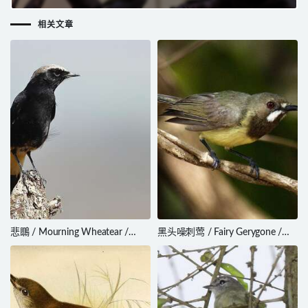
occipitalis
相关文章
悲䳭 / Mourning Wheatear /
黑头噪刺莺 / Fairy Gerygone /
Oenanthe lugens
Gerygone palpebrosa