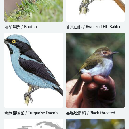
丽星噪鹛 / Bhutan
鲁文山鹛 / Rwenzori Hill Babbler
Laughingthrush / Trochalopteron
/ Sylvia atriceps
imbricatum
青绿锥嘴雀 / Turquoise Dacnis /
黑喉哑霸鹟 / Black-throated
Dacnis hartlaubi
Tody-Tyrant / Hemitriccus
granadensis