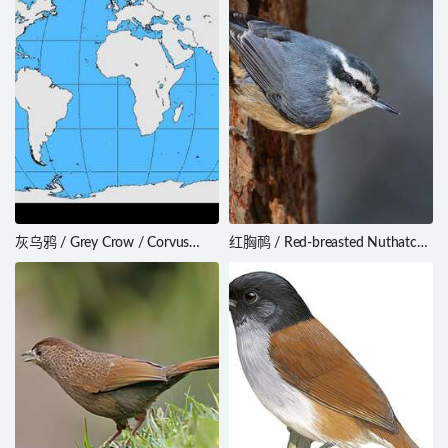
灰乌鸦 / Grey Crow / Corvus
红胸䴓 / Red-breasted Nuthatch
tristis
/ Sitta canadensis