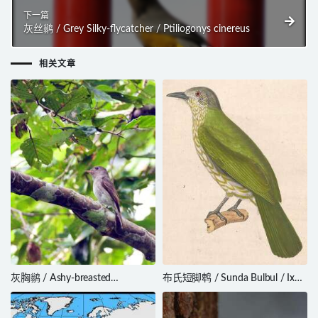
下一篇
灰丝鹟 / Grey Silky-flycatcher / Ptiliogonys cinereus
相关文章
灰胸鹟 / Ashy-breasted
布氏短脚鹎 / Sunda Bulbul / Ixos
Flycatcher / Muscicapa randi
virescens