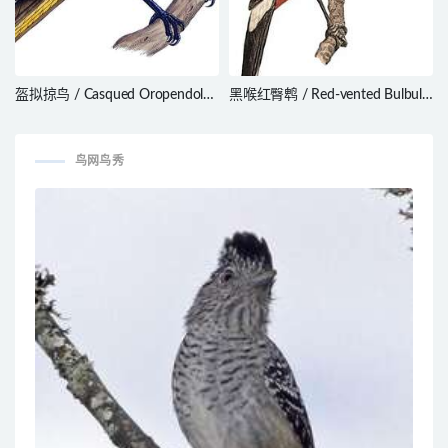
盔拟掠鸟 / Casqued Oropendola
黑喉红臀鹎 / Red-vented Bulbul /
/ Cacicus oseryi
Pycnonotus cafer
鸟网鸟秀