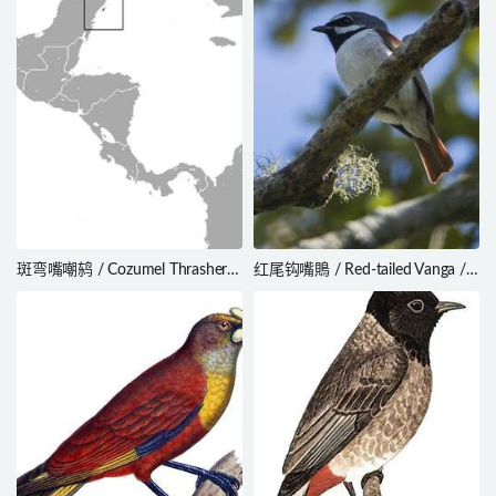
斑弯嘴嘲鸫 / Cozumel Thrasher /
红尾钩嘴鵙 / Red-tailed Vanga /
Toxostoma guttatum
Calicalicus madagascariensis