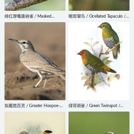
绯红厚嘴唐纳雀 / Masked
眼斑窜鸟 / Ocellated Tapaculo /
Crimson Tanager / Ramphocelus
Acropternis orthonyx
nigrogularis
拟戴胜百灵 / Greater Hoopoe-
绿背斑雀 / Green Twinspot /
Lark / Alaemon alaudipes
Mandingoa nitidula