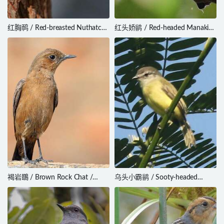
红胸䴓 / Red-breasted Nuthatch
红头娇鹟 / Red-headed Manakin
/ Sitta canadensis
/ Ceratopipra rubrocapilla
褐岩䳭 / Brown Rock Chat /
乌头小霸鹟 / Sooty-headed
Oenanthe fusca
Tyrannulet / Phyllomyias
griseiceps