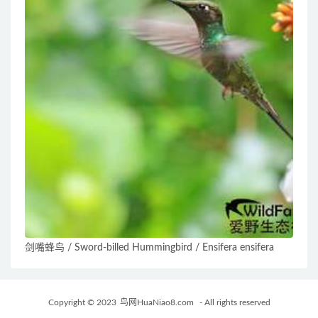
剑嘴蜂鸟 / Sword-billed Hummingbird / Ensifera ensifera
Copyright © 2023
鸟网HuaNiao8.com
- All rights reserved