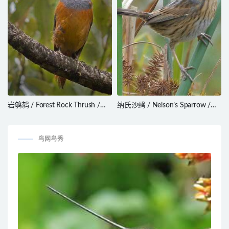
岩鸲鸫 / Forest Rock Thrush /
纳氏沙鹀 / Nelson’s Sparrow /
Monticola sharpei
Ammospiza nelsoni
鸟网鸟秀