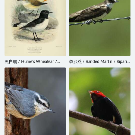
黑白䳭 / Hume’s Wheatear /
斑沙燕 / Banded Martin / Riparia
Oenanthe albonigra
cincta