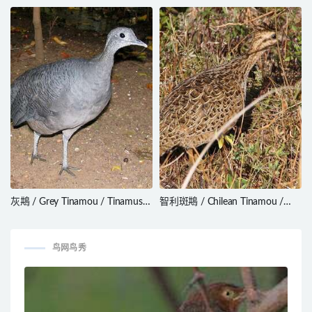
/ Nothura boraquira
Crypturellus parvirostris
灰䳍 / Grey Tinamou / Tinamus
智利斑䳍 / Chilean Tinamou /
tao
Nothoprocta perdicaria
鸟网鸟秀