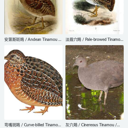
安第斯斑䳍 / Andean Tinamou /
淡眉穴䳍 / Pale-browed Tinamou
Nothoprocta pentlandii
/ Crypturellus transfasciatus
弯嘴斑䳍 / Curve-billed Tinamou
灰穴䳍 / Cinereous Tinamou /