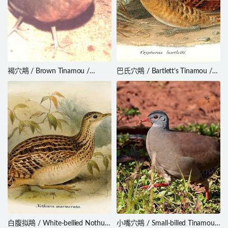
褐穴䳍 / Brown Tinamou /
巴氏穴䳍 / Bartlett’s Tinamou /
Crypturellus obsoletus
Crypturellus bartletti
白腹拟䳍 / White-bellied Nothura
小嘴穴䳍 / Small-billed Tinamou /