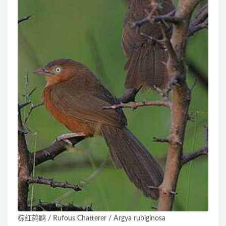
棕红鸫鹛 / Rufous Chatterer / Argya rubiginosa