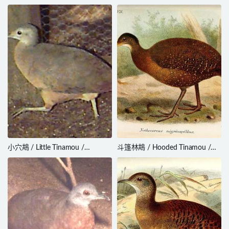
/ Nothoprocta curvirostris
Crypturellus cinereus
小穴䳍 / Little Tinamou /
斗篷林䳍 / Hooded Tinamou /
Crypturellus soui
Nothocercus nigrocapillus