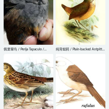
佩里窜鸟 / Perija Tapaculo /
纯背蚁鸫 / Plain-backed Antpitta
Scytalopus perijanus
/ Grallaria haplonota