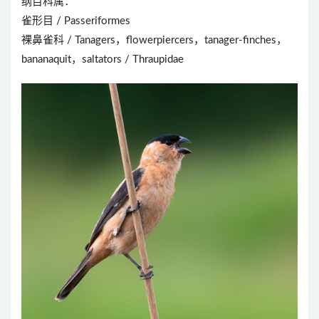
纲目科属：
雀形目 / Passeriformes
裸鼻雀科 / Tanagers，flowerpiercers，tanager-finches，
bananaquit，saltators / Thraupidae