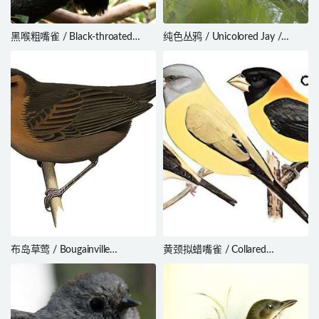
黑喉粗嘴雀 / Black-throated
纯色丛鸦 / Unicolored Jay /
Grosbeak / Saltator fuliginosus
Aphelocoma unicolor
布岛草莺 / Bougainville
黄颈拟蜡嘴雀 / Collared
Thicketbird / Cincloramphus
Grosbeak / Mycerobas affinis
llaneae