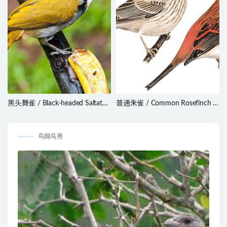
黑头舞雀 / Black-headed Saltator
普通朱雀 / Common Rosefinch /
/ Saltator atriceps
Carpodacus erythrinus
鸟网鸟秀