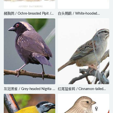
赭胸鹨 / Ochre-breasted Pipit /
白头鵙鹛 / White-hooded
Anthus nattereri
Babbler / Gampsorhynchus
rufulus
灰冠黑雀 / Grey-headed Nigrita /
红尾猛雀鹀 / Cinnamon-tailed
Nigrita canicapillus
Sparrow / Peucaea sumichrasti