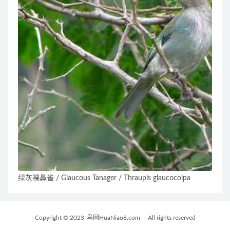
绿灰裸鼻雀 / Glaucous Tanager / Thraupis glaucocolpa
Copyright © 2023
鸟网HuaNiao8.com
- All rights reserved