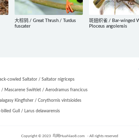
大棕鸫 / Great Thrush / Turdus
斑翅织雀 / Bar-winged W
fuscater
Ploceus angolensis
-cowled Saltator / Saltator nigriceps
scarene Swiftlet / Aerodramus francicus
asy Kingfisher / Corythornis vintsioides
lled Gull / Larus delawarensis
Copyright © 2023
鸟网HuaNiao8.com
- All rights reserved