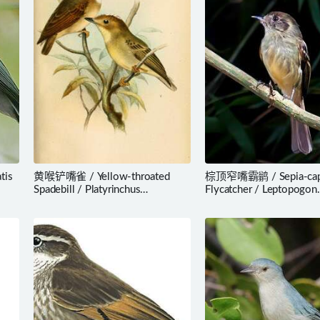
tis
黄喉铲嘴雀 / Yellow-throated
棕顶窄嘴霸鹟 / Sepia-ca
Spadebill / Platyrinchus
Flycatcher / Leptopogon
flavigularis
amaurocephalus