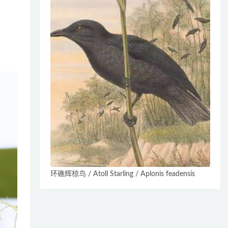
环礁辉椋鸟 / Atoll Starling / Aplonis feadensis