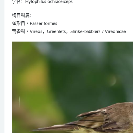
学名：Hylophilus ochraceiceps
纲目科属：
雀形目 / Passeriformes
莺雀科 / Vireos，Greenlets，Shrike-babblers / Vireonidae