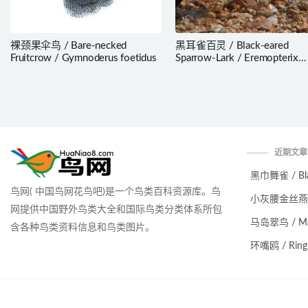
裸颈果伞鸟 / Bare-necked
黑耳雀百灵 / Black-eared
Fruitcrow / Gymnoderus foetidus
Sparrow-Lark / Eremopterix
australis
近期文章
黑巾舞雀 / Black
鸟网( 中国鸟网花鸟吧)是一个鸟类百科资源库。鸟
小灰腰金丝燕 / Ma
网提供中国野外鸟类大全和国际鸟类分类体系所包
马岛翠鸟 / Malag
含各种鸟类资料信息和鸟类图片。
环嘴鸥 / Ring-bi