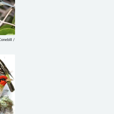
nebill /