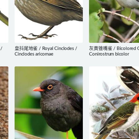
 /
皇抖尾地雀 / Royal Cinclodes /
灰黄锥嘴雀 / Bicolored Co
Cinclodes aricomae
Conirostrum bicolor