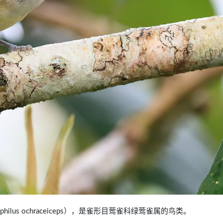
ophilus ochraceiceps），是雀形目莺雀科绿莺雀属的鸟类。