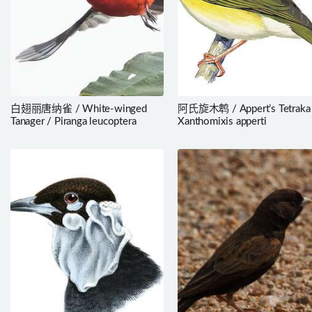
白翅丽唐纳雀 / White-winged
阿氏旋木鹎 / Appert’s Tetraka
Tanager / Piranga leucoptera
Xanthomixis apperti