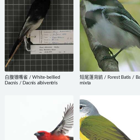
白腹锥嘴雀 / White-bellied
短尾蓬背鹟 / Forest Batis / Ba
Dacnis / Dacnis albiventris
mixta