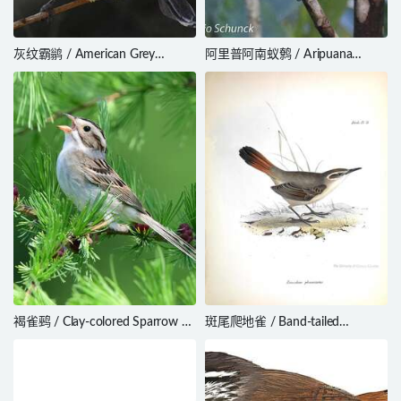
灰纹霸鹟 / American Grey
阿里普阿南蚁鹩 / Aripuana
Flycatcher / Empidonax wrightii
Antwren / Herpsilochmus stotzi
褐雀鹀 / Clay-colored Sparrow /
斑尾爬地雀 / Band-tailed
Spizella pallida
Earthcreeper / Ochetorhynchus
phoenicurus