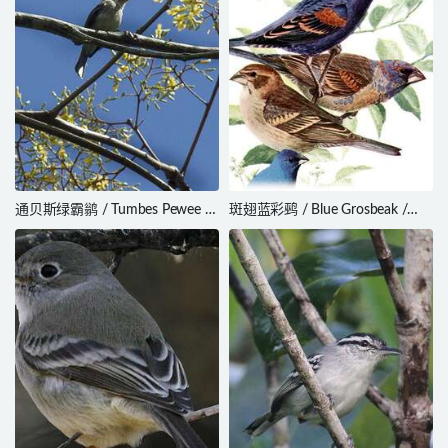
通贝斯绿霸鹟 / Tumbes Pewee /
斑翅蓝彩鹀 / Blue Grosbeak /
Contopus punensis
Passerina caerulea