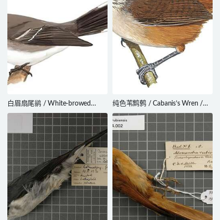
白眉扇尾鹟 / White-browed
纯色苇鹪鹩 / Cabanis’s Wren /
Fantail / Rhipidura aureola
Cantorchilus modestus