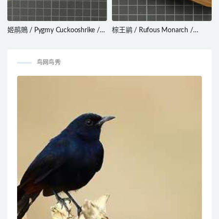
姬鹃鵙 / Pygmy Cuckooshrike /
棕王鹟 / Rufous Monarch /
Celebesica abbotti
Monarcha rubiensis
鸟网鸟秀