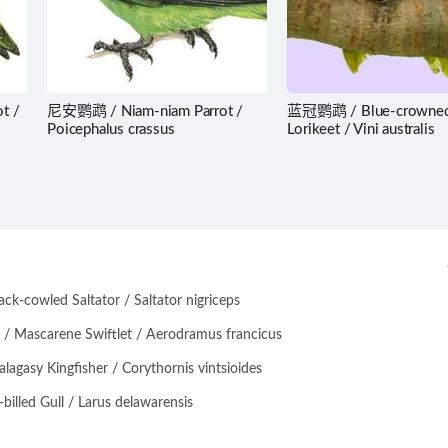
t /
尼安鹦鹉 / Niam-niam Parrot /
蓝冠鹦鹉 / Blue-crowne
Poicephalus crassus
Lorikeet / Vini australis
-cowled Saltator / Saltator nigriceps
scarene Swiftlet / Aerodramus francicus
asy Kingfisher / Corythornis vintsioides
lled Gull / Larus delawarensis