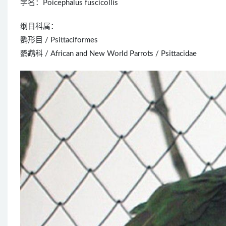
学名：Poicephalus fuscicollis
纲目科属：
鹦形目 / Psittaciformes
鹦鹉科 / African and New World Parrots / Psittacidae