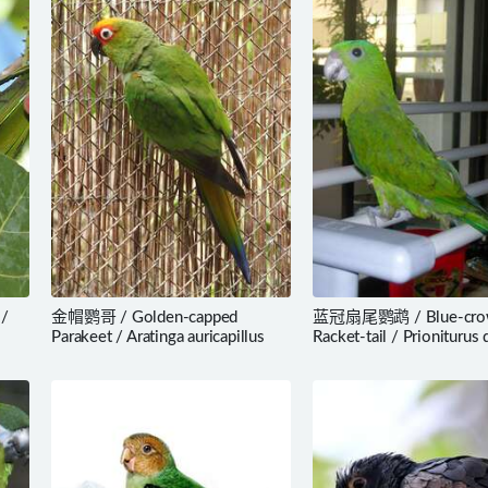
 /
金帽鹦哥 / Golden-capped
蓝冠扇尾鹦鹉 / Blue-cro
Parakeet / Aratinga auricapillus
Racket-tail / Prioniturus 