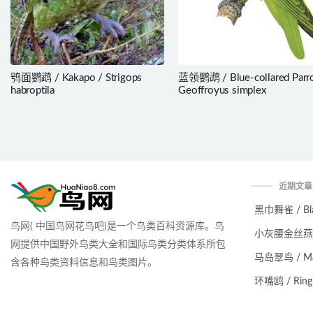
鸮面鹦鹉 / Kakapo / Strigops
蓝领鹦鹉 / Blue-collared Parro
habroptila
Geoffroyus simplex
近期文章
黑巾舞雀 / Black
鸟网( 中国鸟网花鸟吧)是一个鸟类百科资源库。鸟
小灰腰金丝燕 / Ma
网提供中国野外鸟类大全和国际鸟类分类体系所包
马岛翠鸟 / Malag
含各种鸟类资料信息和鸟类图片。
环嘴鸥 / Ring-bi