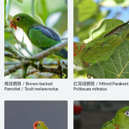
褐背鹦哥 / Brown-backed
红耳绿鹦哥 / Mitred Parakeet
Parrotlet / Touit melanonotus
Psittacara mitratus