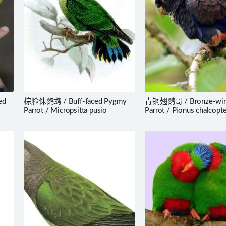
ed
棕脸侏鹦鹉 / Buff-faced Pygmy
青铜翅鹦哥 / Bronze-win
Parrot / Micropsitta pusio
Parrot / Pionus chalcopt