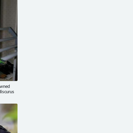
wned
discurus