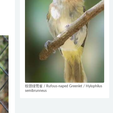
棕颈绿莺雀 / Rufous-naped Greenlet / Hylophilus
semibrunneus