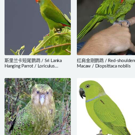
斯里兰卡短尾鹦鹉 / Sri Lanka
红肩金刚鹦鹉 / Red-shoulder
Hanging Parrot / Loriculus
Macaw / Diopsittaca nobilis
beryllinus