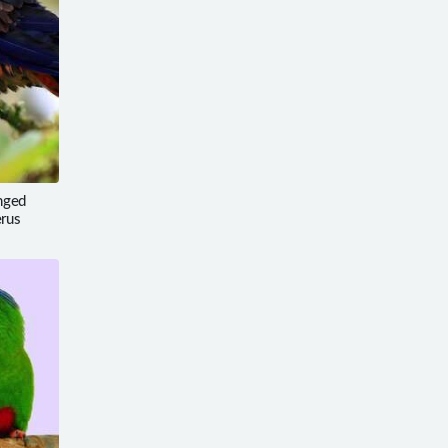
ged
erus