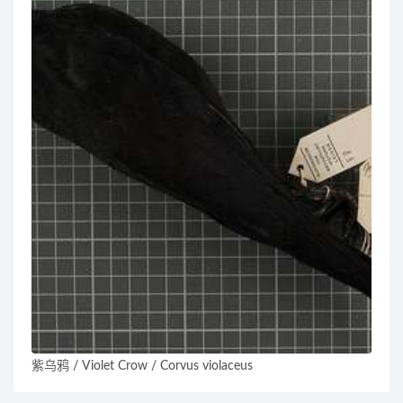
紫乌鸦 / Violet Crow / Corvus violaceus