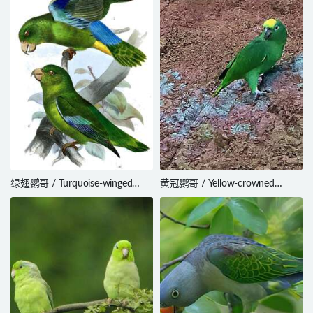
绿翅鹦哥 / Turquoise-winged
黄冠鹦哥 / Yellow-crowned
Parrotlet / Forpus spengeli
Amazon / Amazona
ochrocephala