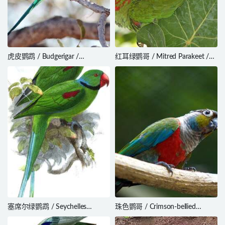
虎皮鹦鹉 / Budgerigar /
红耳绿鹦哥 / Mitred Parakeet /
Melopsittacus undulatus
Psittacara mitratus
塞席尔绿鹦鹉 / Seychelles
珠色鹦哥 / Crimson-bellied
Parakeet / Psittacula wardi
Parakeet / Pyrrhura perlata