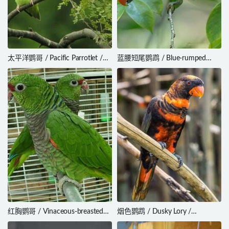
太平洋鹦哥 / Pacific Parrotlet /
蓝腰短尾鹦鹉 / Blue-rumped
Forpus coelestis
Parrot / Psittinus cyanurus
红胸鹦哥 / Vinaceous-breasted
烟色鹦鹉 / Dusky Lory /
Amazon / Amazona vinacea
Pseudeos fuscata