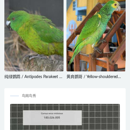
纯绿鹦鹉 / Antipodes Parakeet /
黄肩鹦哥 / Yellow-shouldered
Cyanoramphus unicolor
Amazon / Amazona barbadensis
鸟网鸟秀