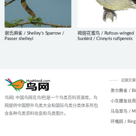
谢氏麻雀 / Shelley’s Sparrow /
褐翅花蜜鸟 / Rufous-winged
Passer shelleyi
Sunbird / Cinnyris rufipennis
近期文章
黑巾舞雀 / Black
鸟网( 中国鸟网花鸟吧)是一个鸟类百科资源库。鸟
小灰腰金丝燕 / Ma
网提供中国野外鸟类大全和国际鸟类分类体系所包
马岛翠鸟 / Malag
含各种鸟类资料信息和鸟类图片。
环嘴鸥 / Ring-bi