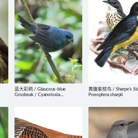
/
蓝大彩鹀 / Glaucous-blue
黄腹紫椋鸟 / Sharpe’s Star
Grosbeak / Cyanoloxia
Poeoptera sharpii
glaucocaerulea