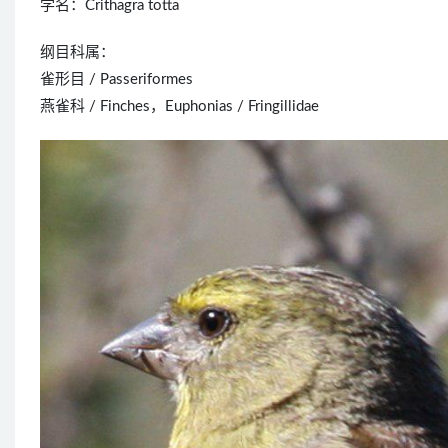
学名：Crithagra totta
纲目科属：
雀形目 / Passeriformes
燕雀科 / Finches，Euphonias / Fringillidae