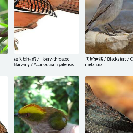
纹头斑翅鹛 / Hoary-throated
黑尾岩䳭 / Blackstart / O
Barwing / Actinodura nipalensis
melanura