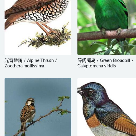
光背地鸫 / Alpine Thrush /
绿阔嘴鸟 / Green Broadbill /
Zoothera mollissima
Calyptomena viridis