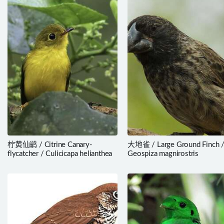
柠黄仙鹟 / Citrine Canary-
大地雀 / Large Ground Finch 
flycatcher / Culicicapa helianthea
Geospiza magnirostris