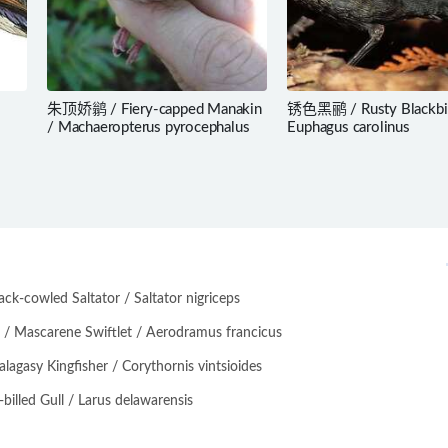
朱顶娇鹟 / Fiery-capped Manakin
锈色黑鹂 / Rusty Blackbir
/ Machaeropterus pyrocephalus
Euphagus carolinus
-cowled Saltator / Saltator nigriceps
scarene Swiftlet / Aerodramus francicus
asy Kingfisher / Corythornis vintsioides
lled Gull / Larus delawarensis