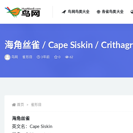
鸟网鸟类大全
各省鸟类大全
全部
海角丝雀 / Cape Siskin / Crithagra
鸟网
雀形目
3年前
0
62
首页
雀形目
海角丝雀
英文名：Cape Siskin