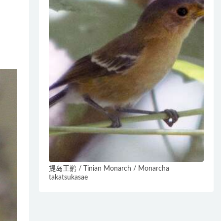
提岛王鹟 / Tinian Monarch / Monarcha
takatsukasae