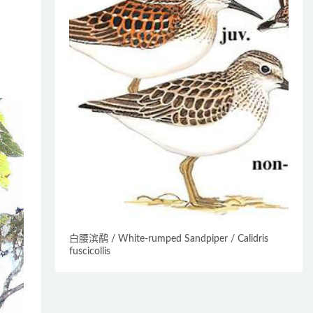
白腰滨鹬 / White-rumped Sandpiper / Calidris
fuscicollis