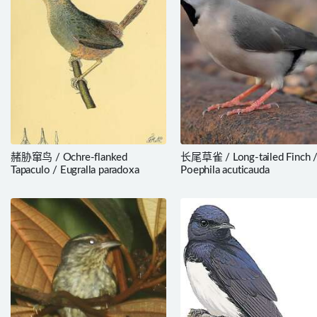
赭胁窜鸟 / Ochre-flanked
长尾草雀 / Long-tailed Finch 
Tapaculo / Eugralla paradoxa
Poephila acuticauda