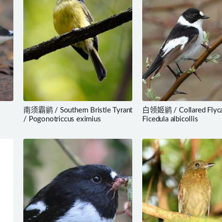
/
南须霸鹟 / Southern Bristle Tyrant
白领姬鹟 / Collared Flyca
/ Pogonotriccus eximius
Ficedula albicollis