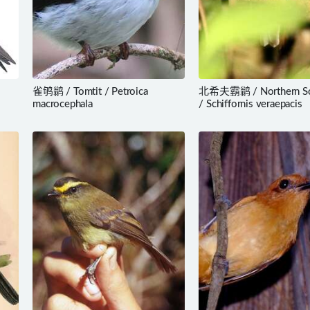
雀鸲鹟 / Tomtit / Petroica
北希夫霸鹟 / Northern Sch
macrocephala
/ Schiffornis veraepacis