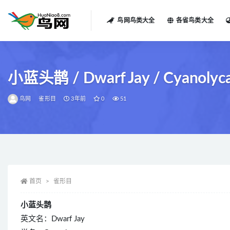
鸟网鸟类大全
各省鸟类大全
全部
小蓝头鹊 / Dwarf Jay / Cyanolyca
鸟网
雀形目
3年前
0
51
首页
雀形目
小蓝头鹊
英文名：Dwarf Jay