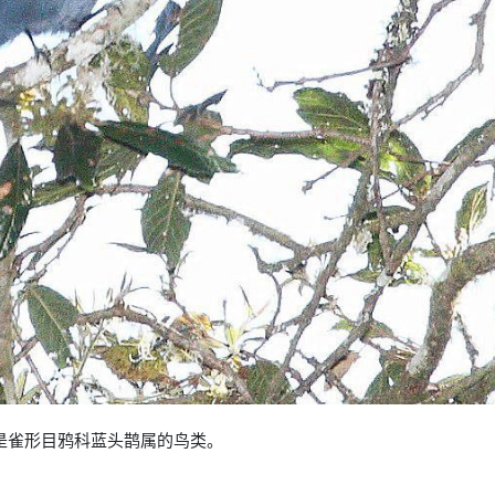
us），是雀形目鸦科蓝头鹊属的鸟类。