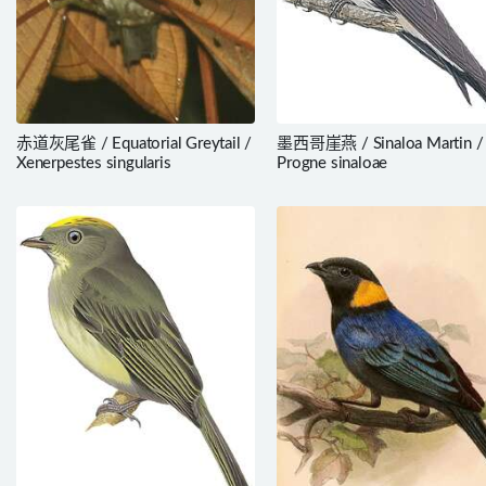
赤道灰尾雀 / Equatorial Greytail /
墨西哥崖燕 / Sinaloa Martin /
Xenerpestes singularis
Progne sinaloae