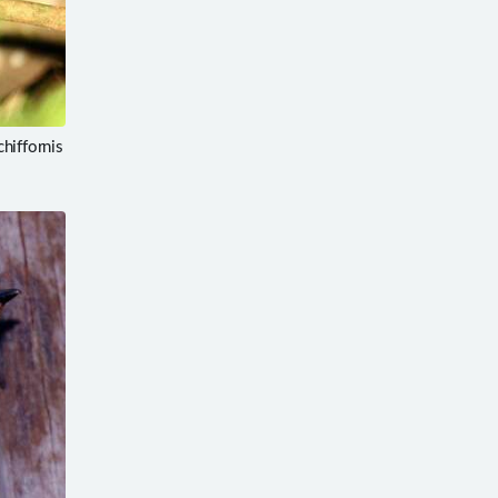
iffornis