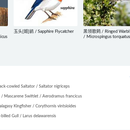
玉头[姬]鹟 / Sapphire Flycatcher
黑领歌鹀 / Ringed Warbli
icus
/ Microspingus torquatu
-cowled Saltator / Saltator nigriceps
scarene Swiftlet / Aerodramus francicus
asy Kingfisher / Corythornis vintsioides
lled Gull / Larus delawarensis