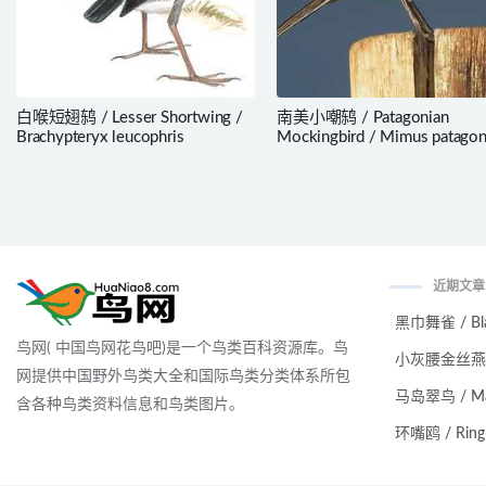
白喉短翅鸫 / Lesser Shortwing /
南美小嘲鸫 / Patagonian
Brachypteryx leucophris
Mockingbird / Mimus patagon
近期文章
黑巾舞雀 / Black
鸟网( 中国鸟网花鸟吧)是一个鸟类百科资源库。鸟
小灰腰金丝燕 / Ma
网提供中国野外鸟类大全和国际鸟类分类体系所包
马岛翠鸟 / Malag
含各种鸟类资料信息和鸟类图片。
环嘴鸥 / Ring-bi