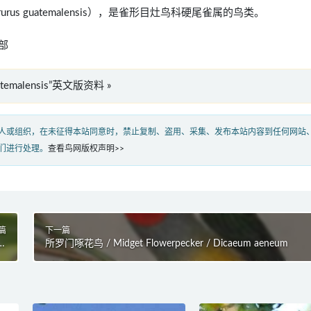
clerurus guatemalensis），是雀形目灶鸟科硬尾雀属的鸟类。
部
guatemalensis”英文版资料 »
人或组织，在未征得本站同意时，禁止复制、盗用、采集、发布本站内容到任何网站
们进行处理。
查看鸟网版权声明>>
篇
下一篇
es
所罗门啄花鸟 / Midget Flowerpecker / Dicaeum aeneum
us