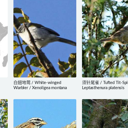
白翅地莺 / White-winged
须针尾雀 / Tufted Tit-Spin
Warbler / Xenoligea montana
Leptasthenura platensis