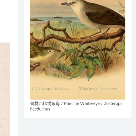
普林西比绣眼鸟 / Principe White-eye / Zosterops
ficedulinus