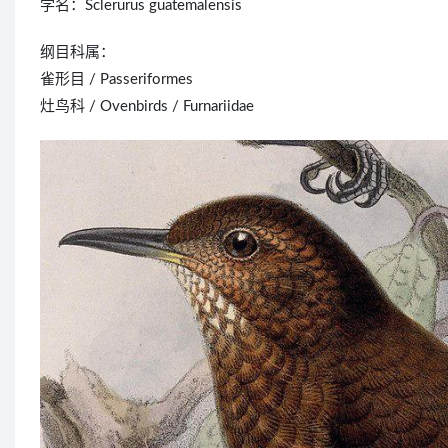
学名：Sclerurus guatemalensis
纲目科属：
雀形目 / Passeriformes
灶鸟科 / Ovenbirds / Furnariidae