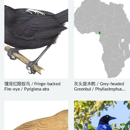
镶背红眼蚁鸟 / Fringe-backed
灰头旋木鹎 / Grey-headed
Fire-eye / Pyriglena atra
Greenbul / Phyllastrephus
poliocephalus