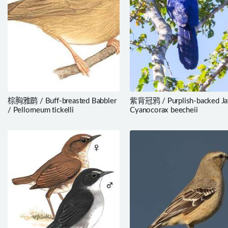
棕胸雅鹛 / Buff-breasted Babbler
紫背冠鸦 / Purplish-backed Ja
/ Pellorneum tickelli
Cyanocorax beecheii