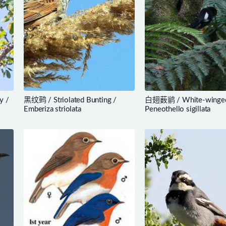
y /
黑纹鹀 / Striolated Bunting /
白翅薮鹟 / White-winged
Emberiza striolata
Peneothello sigillata