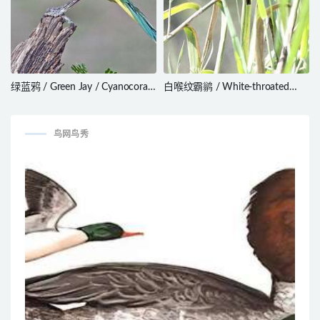
绿蓝鸦 / Green Jay / Cyanocorax
白喉纹霸鹟 / White-throated
luxuosus
Flycatcher / Empidonax
albigularis
鸟网鸟秀