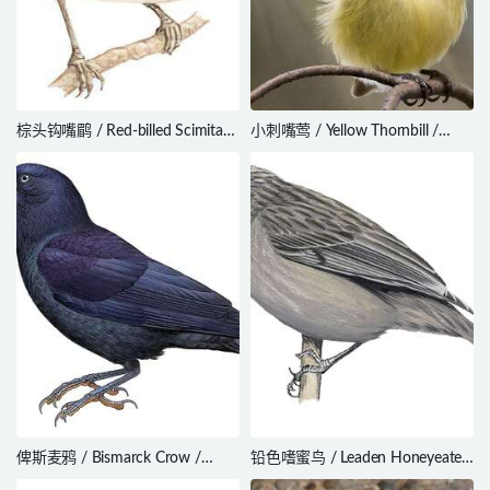
棕头钩嘴鹛 / Red-billed Scimitar
小刺嘴莺 / Yellow Thornbill /
Babbler / Pomatorhinus
Acanthiza nana
ochraceiceps
俾斯麦鸦 / Bismarck Crow /
铅色嗜蜜鸟 / Leaden Honeyeater
Corvus insularis
/ Ptiloprora plumbea