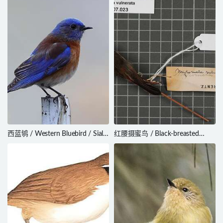
西蓝鸲 / Western Bluebird / Sialia
红腰摄蜜鸟 / Black-breasted
mexicana
Myzomela / Myzomela vulnerata