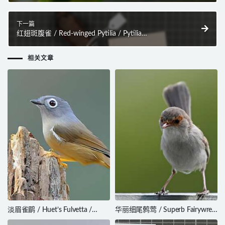
下一篇
红翅斑腹雀 / Red-winged Pytilia / Pytilia
phoenicoptera
相关文章
淡眉雀鹛 / Huet’s Fulvetta /
华丽细尾鹩莺 / Superb Fairywren
Alcippe hueti
/ Malurus cyaneus