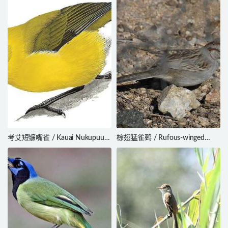
考艾短镰嘴雀 / Kauai Nukupuu /
棕翅猛雀鹀 / Rufous-winged
Hemignathus hanapepe
Sparrow / Peucaea carpalis