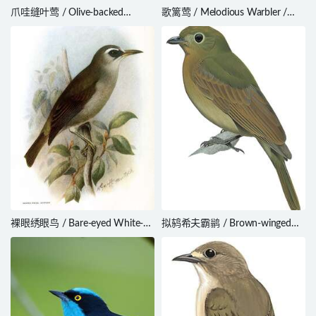
爪哇缝叶莺 / Olive-backed
歌篱莺 / Melodious Warbler /
Tailorbird / Orthotomus sepium
Hippolais polyglotta
裸眼绣眼鸟 / Bare-eyed White-
拟鸫希夫霸鹟 / Brown-winged
eye / Zosterops superciliosus
Schiffornis / Schiffornis turdina