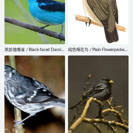
黑脸锥嘴雀 / Black-faced Dacnis
纯色啄花鸟 / Plain Flowerpecker
/ Dacnis lineata
/ Dicaeum minullum