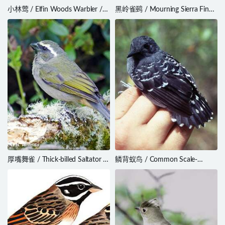
小林莺 / Elfin Woods Warbler /
黑岭雀鹀 / Mourning Sierra Finch
Setophaga angelae
/ Rhopospina fruticeti
厚嘴舞雀 / Thick-billed Saltator /
鳞背蚁鸟 / Common Scale-
Saltator maxillosus
backed Antbird / Willisornis
poecilinotus