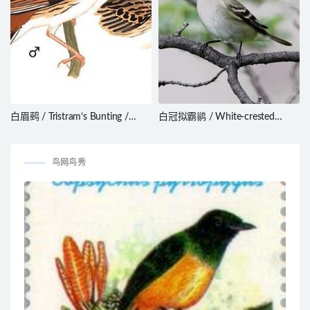
白眉鹀 / Tristram’s Bunting /
白冠拟霸鹟 / White-crested
Emberiza tristrami
Elaenia / Elaenia albiceps
鸟网鸟秀