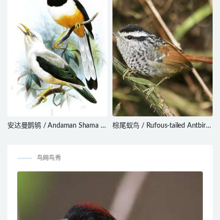
安达曼鹊鸲 / Andaman Shama /
棕尾蚁鸟 / Rufous-tailed Antbird
Copsychus albiventris
/ Drymophila genei
鸟网鸟秀