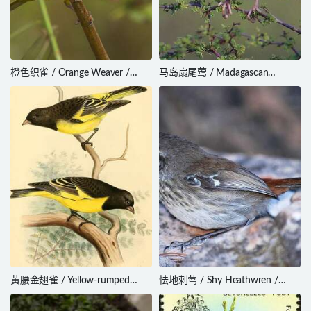
橙色织雀 / Orange Weaver /
马岛扇尾莺 / Madagascan
Ploceus aurantius
Cisticola / Cisticola cherina
黄腰金翅雀 / Yellow-rumped
怯地刺莺 / Shy Heathwren /
Siskin / Spinus uropygialis
Hylacola cauta