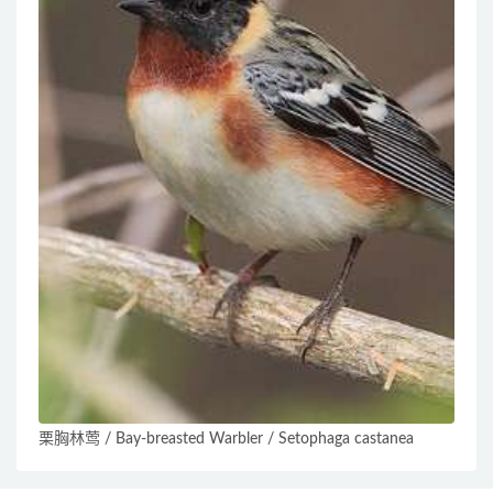
栗胸林莺 / Bay-breasted Warbler / Setophaga castanea