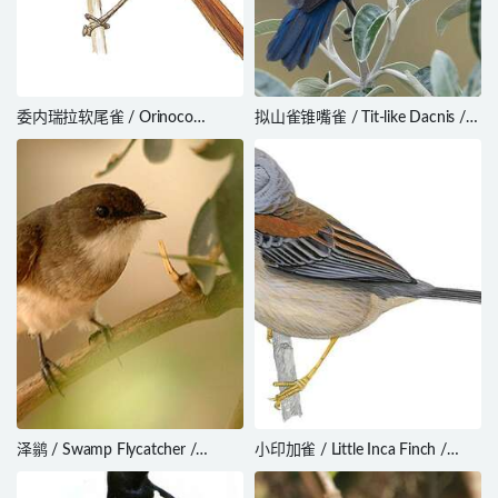
委内瑞拉软尾雀 / Orinoco
拟山雀锥嘴雀 / Tit-like Dacnis /
Softtail / Thripophaga cherriei
Xenodacnis parina
泽鹟 / Swamp Flycatcher /
小印加雀 / Little Inca Finch /
Muscicapa aquatica
Incaspiza watkinsi