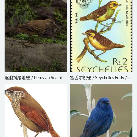
逐浪抖尾地雀 / Peruvian Seaside
塞舌尔织雀 / Seychelles Fody /
Cinclodes / Cinclodes
Foudia sechellarum
taczanowskii