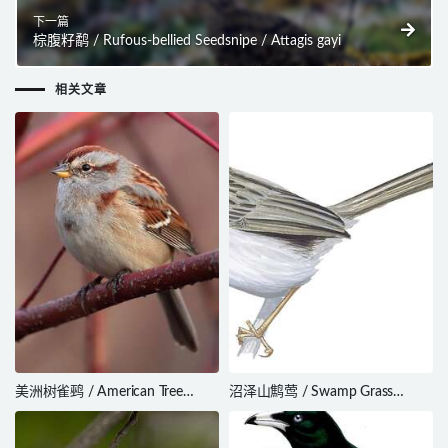
下一篇
棕腹籽鹬 / Rufous-bellied Seedsnipe / Attagis gayi
相关文章
美洲树雀鹀 / American Tree
沼泽山鹪莺 / Swamp Grass
Sparrow / Spizelloides arborea
Babbler / Laticilla cinerascens