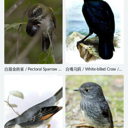
白眉金肩雀 / Pectoral Sparrow /
白嘴乌鸦 / White-billed Crow /
Arremon taciturnus
Corvus woodfordi