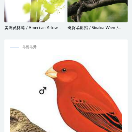
美洲黄林莺 / American Yellow
斑臀苇鹪鹩 / Sinaloa Wren /
Warbler / Setophaga aestiva
Thryophilus sinaloa
鸟网鸟秀