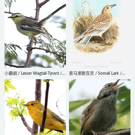
小霸鹟 / Lesser Wagtail-Tyrant /
索马里歌百灵 / Somali Lark /
Stigmatura napensis
Mirafra somalica