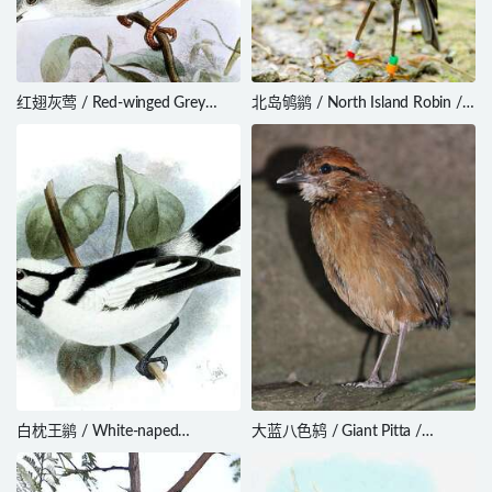
红翅灰莺 / Red-winged Grey
北岛鸲鹟 / North Island Robin /
Warbler / Drymocichla incana
Petroica longipes
白枕王鹟 / White-naped
大蓝八色鸫 / Giant Pitta /
Monarch / Carterornis pileatus
Hydrornis caeruleus