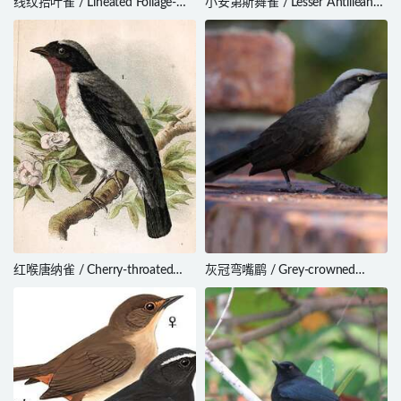
线纹拾叶雀 / Lineated Foliage-
小安第斯舞雀 / Lesser Antillean
gleaner / Syndactyla subalaris
Saltator / Saltator albicollis
红喉唐纳雀 / Cherry-throated
灰冠弯嘴鹛 / Grey-crowned
Tanager / Nemosia rourei
Babbler / Pomatostomus
temporalis