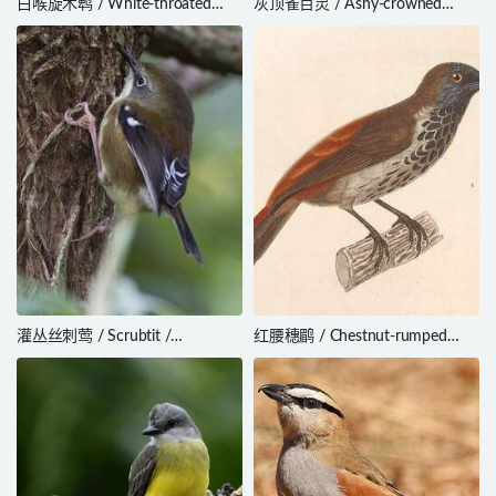
白喉旋木鹎 / White-throated
灰顶雀百灵 / Ashy-crowned
Greenbul / Phyllastrephus
Sparrow-Lark / Eremopterix
albigularis
griseus
灌丛丝刺莺 / Scrubtit /
红腰穗鹛 / Chestnut-rumped
Acanthornis magna
Babbler / Stachyris maculata