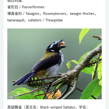
纲目科属：
雀形目 / Passeriformes
裸鼻雀科 / Tanagers，flowerpiercers，tanager-finches，
bananaquit，saltators / Thraupidae
黑翅舞雀（英文名：Black-winged Saltator，学名：