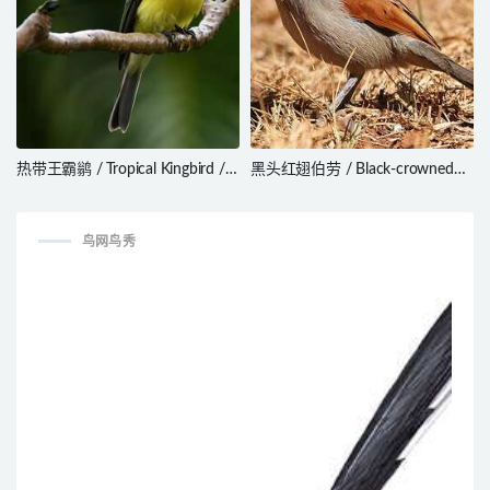
热带王霸鹟 / Tropical Kingbird /
黑头红翅伯劳 / Black-crowned
Tyrannus melancholicus
Tchagra / Tchagra senegalus
鸟网鸟秀