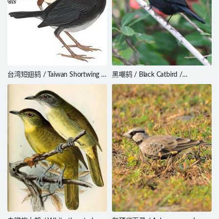
台湾短翅鸫 / Taiwan Shortwing /
黑嘲鸫 / Black Catbird /
Brachypteryx goodfellowi
Melanoptila glabrirostris