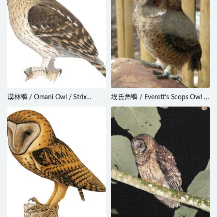
漠林鸮 / Omani Owl / Strix
埃氏角鸮 / Everett’s Scops Owl /
butleri
Otus everetti