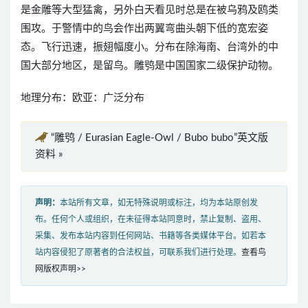
是金雕等大型猛禽，另外白天看见时总是在被乌鸦及鸥类
围攻。于警情中的鸟会作出两翼弯曲头朝下低的宽宏姿
态。飞行迅速，振翅幅度小。分布在除海南、台湾外的中
国大部分地区，是留鸟。雕鸮是中国国家二级保护动物。
地理分布：欧亚：广泛分布
“雕鸮 / Eurasian Eagle-Owl / Bubo bubo”英文版
资料 »
声明：
本站所有文章，如无特殊说明或标注，均为本站原创发
布。任何个人或组织，在未征得本站同意时，禁止复制、盗用、
采集、发布本站内容到任何网站、书籍等各类媒体平台。如若本
站内容侵犯了原著者的合法权益，可联系我们进行处理。
查看鸟
网版权声明>>