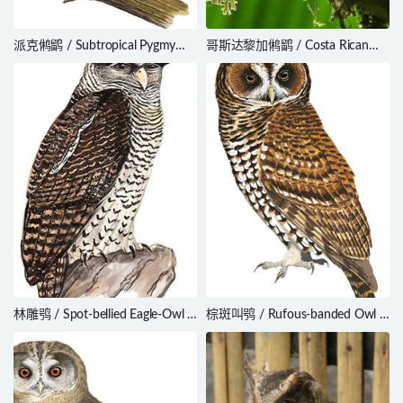
派克鸺鹠 / Subtropical Pygmy
哥斯达黎加鸺鹠 / Costa Rican
Owl / Glaucidium parkeri
Pygmy Owl / Glaucidium
costaricanum
林雕鸮 / Spot-bellied Eagle-Owl /
棕斑叫鸮 / Rufous-banded Owl /
Bubo nipalensis
Strix albitarsis