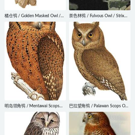
橘仓鸮 / Golden Masked Owl /
茶色林鸮 / Fulvous Owl / Strix
Tyto aurantia
fulvescens
明岛领角鸮 / Mentawai Scops
巴拉望角鸮 / Palawan Scops Owl
Owl / Otus mentawi
/ Otus fuliginosus