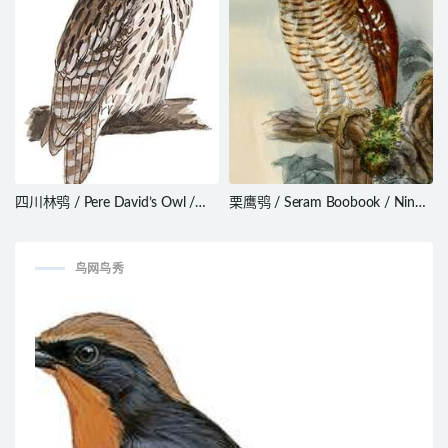
四川林鸮 / Pere David’s Owl /
栗鹰鸮 / Seram Boobook / Ninox
Strix davidi
squamipila
鸟网鸟秀