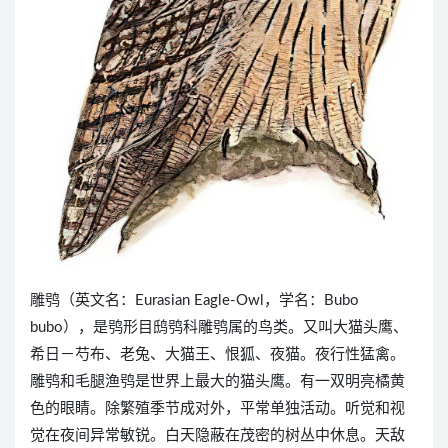
雕鸮（英文名：Eurasian Eagle-Owl，学名：Bubo
bubo），是鸮形目鸱鸮科雕鸮属的鸟类。又叫大猫头鹰、
希日－芍布、老兔、大猫王、恨狐、夜猫。夜行性猛禽。
雕鸮和毛腿渔鸮是世界上最大的猫头鹰。有一双明亮橘黄
色的眼睛。除繁殖季节成对外，平常单独活动。听觉和视
觉在夜间异常敏锐。白天隐蔽在茂密的树丛中休息。天敌