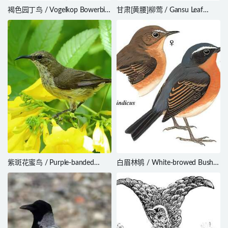
褐色园丁鸟 / Vogelkop Bowerbird
甘肃[黄腰]柳莺 / Gansu Leaf
/ Amblyornis inornata
Warbler
紫斑花蜜鸟 / Purple-banded
白眉林鸲 / White-browed Bush
Sunbird / Cinnyris bifasciatus
Robin / Tarsiger indicus