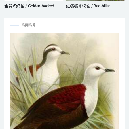
金背巧织雀 / Golden-backed
红嘴镰嘴䴕雀 / Red-billed
Bishop / Euplectes aureus
Scythebill / Campylorhamphus
trochilirostris
鸟网鸟秀