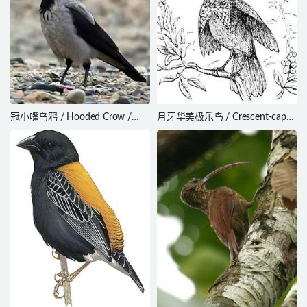
冠小嘴乌鸦 / Hooded Crow /
月牙华美极乐鸟 / Crescent-caped
Corvus cornix
Lophorina / Lophorina niedda