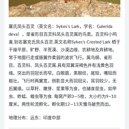
塞氏凤头百灵（英文名：Sykes’s Lark，学名：Galerida
deva），是雀形目百灵科凤头百灵属的鸟类。百灵科小鸣
禽.别名塞克氏凤头百灵.英文名称Sykes’s Crested Lark 栖于
干燥平原、旷野、半荒漠、沙漠边缘、农耕地及弃耕地。
常于地面行走或振翼作柔弱的波状飞行。属鸟纲、雀形
目、百灵科、凤头百灵属.具有双翼深褐色并有浅黄色羽
缘。突出的羽冠长而窄。白眼眉，黑眼纹，尾短，嘴短而
粗壮。飞行时两翼宽，侧影显大而羽冠尖，耳羽较少，无
后翼缘。以草籽、嫩芽、浆果等为食，也捕食昆虫，如甲
虫、蚱蜢、蝗虫等为食. 每窝产卵3—5枚，大小约为9~10
厘米。两性轮流孵化，孵化期12—13天雏鸟破壳而出。
地理分布：远东：印度中部