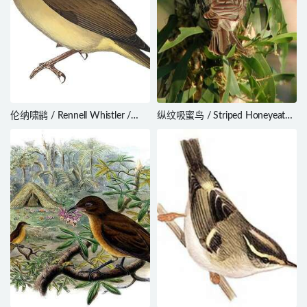
伦纳啸鹟 / Rennell Whistler /
纵纹吸蜜鸟 / Striped Honeyeater
Pachycephala feminina
/ Plectorhyncha lanceolata