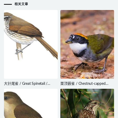
相关文章
大针尾雀 / Great Spinetail /
栗顶薮雀 / Chestnut-capped
Synallaxis hypochondriaca
Brushfinch / Arremon
brunneinucha