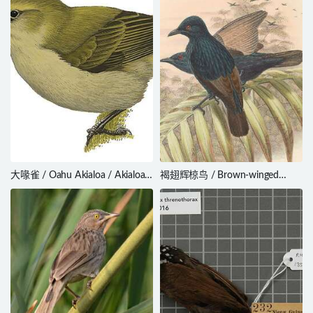
大喙雀 / Oahu Akialoa / Akialoa
褐翅辉椋鸟 / Brown-winged
ellisiana
Starling / Aplonis grandis