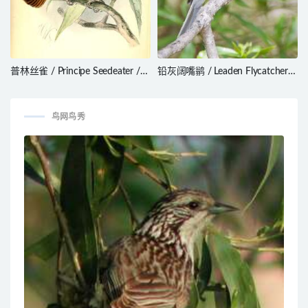
普林丝雀 / Principe Seedeater /
铅灰阔嘴鹟 / Leaden Flycatcher /
Crithagra rufobrunnea
Myiagra rubecula
鸟网鸟秀