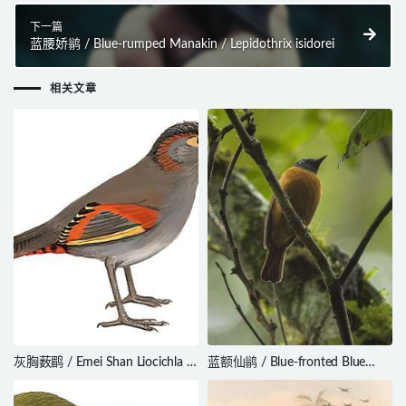
下一篇
蓝腰娇鹟 / Blue-rumped Manakin / Lepidothrix isidorei
相关文章
灰胸薮鹛 / Emei Shan Liocichla /
蓝额仙鹟 / Blue-fronted Blue
Liocichla omeiensis
Flycatcher / Cyornis hoevelli