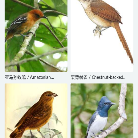
亚马孙蚁鵙 / Amazonian
栗背棘雀 / Chestnut-backed
Antshrike / Thamnophilus
Thornbird / Phacellodomus
amazonicus
dorsalis