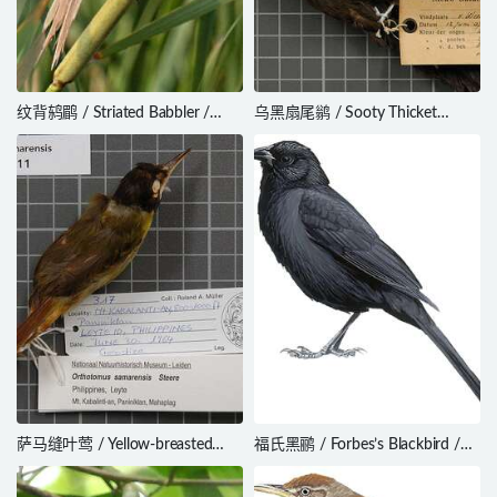
纹背鸫鹛 / Striated Babbler /
乌黑扇尾鹟 / Sooty Thicket
Argya earlei
Fantail / Rhipidura threnothorax
萨马缝叶莺 / Yellow-breasted
福氏黑鹂 / Forbes’s Blackbird /
Tailorbird / Orthotomus
Anumara forbesi
samarensis