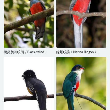
黑尾美洲咬鹃 / Black-tailed
绿颊咬鹃 / Narina Trogon /
Trogon / Trogon melanurus
Apaloderma narina