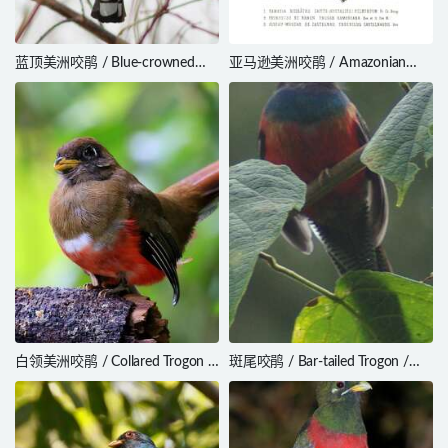
蓝顶美洲咬鹃 / Blue-crowned
亚马逊美洲咬鹃 / Amazonian
Trogon / Trogon curucui
Trogon / Trogon ramonianus
白领美洲咬鹃 / Collared Trogon /
斑尾咬鹃 / Bar-tailed Trogon /
Trogon collaris
Apaloderma vittatum