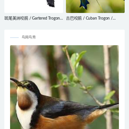
斑尾美洲咬鹃 / Gartered Trogon /
古巴咬鹃 / Cuban Trogon /
Trogon caligatus
Priotelus temnurus
鸟网鸟秀