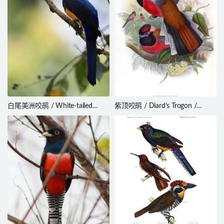
白尾美洲咬鹃 / White-tailed
紫顶咬鹃 / Diard’s Trogon /
Trogon / Trogon chionurus
Harpactes diardii