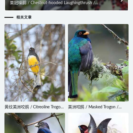
栗冠噪鹛 / Chestnut-hooded Laughingthrush /
Pterorhinus treacheri
相关文章
黄纹美洲咬鹃 / Citreoline Trogon
美洲咬鹃 / Masked Trogon /
/ Trogon citreolus
Trogon personatus