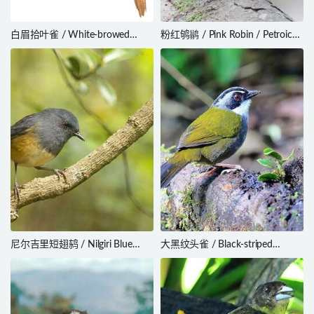
白眉拾叶雀 / White-browed
粉红鸲鹟 / Pink Robin / Petroica
Foliage-gleaner / Anabacerthia
rodinogaster
amaurotis
尼尔吉里短翅鸫 / Nilgiri Blue
大黑纹头雀 / Black-striped
Robin / Sholicola major
Sparrow / Arremonops
conirostris