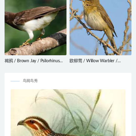
褐鸦 / Brown Jay / Psilorhinus
欧柳莺 / Willow Warbler /
morio
Phylloscopus trochilus
鸟网鸟秀