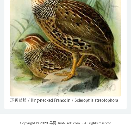
环颈鹧鸪 / Ring-necked Francolin / Scleroptila streptophora
Copyright © 2023
鸟网HuaNiao8.com
- All rights reserved