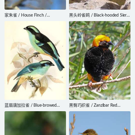
家朱雀 / House Finch /
黑头岭雀鹀 / Black-hooded Sierra
Haemorhous mexicanus
Finch / Phrygilus atriceps
蓝眉唐加拉雀 / Blue-browed
黑臀巧织雀 / Zanzibar Red
Tanager / Tangara cyanotis
Bishop / Euplectes nigroventris