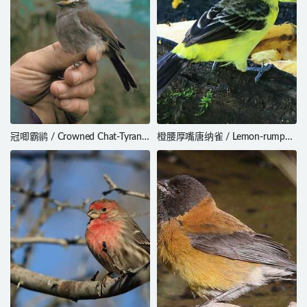
冠唧霸鹟 / Crowned Chat-Tyrant
橙腰厚嘴唐纳雀 / Lemon-rumped
/ Silvicultrix frontalis
Tanager / Ramphocelus
icteronotus