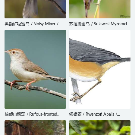
黑额矿吸蜜鸟 / Noisy Miner /
苏拉摄蜜鸟 / Sulawesi Myzomela
Manorina melanocephala
/ Myzomela chloroptera
棕额山鹪莺 / Rufous-fronted
领娇莺 / Rwenzori Apalis /
Prinia / Prinia buchanani
Oreolais ruwenzorii