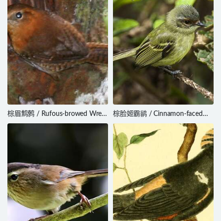
棕眉鹪鹩 / Rufous-browed Wren
棕脸姬霸鹟 / Cinnamon-faced
/ Troglodytes rufociliatus
Tyrannulet / Phylloscartes parkeri