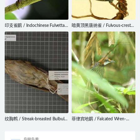
印支雀鹛 / Indochinese Fulvetta /
暗黄顶黑唐纳雀 / Fulvous-crested
Fulvetta danisi
Tanager / Tachyphonus surinamus
纹胸鹎 / Streak-breasted Bulbul /
菲律宾地鹛 / Falcated Wren-
Hypsipetes siquijorensis
Babbler / Ptilocichla falcata
鸟网鸟秀