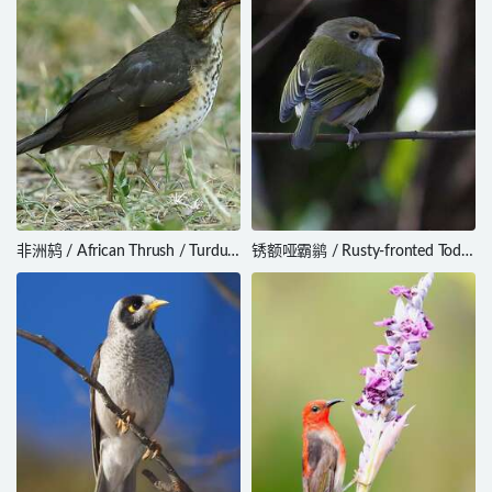
非洲鸫 / African Thrush / Turdus
锈额哑霸鹟 / Rusty-fronted Tody-
pelios
Flycatcher / Poecilotriccus
latirostris