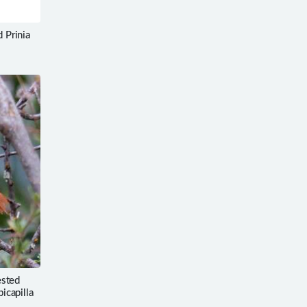
Prinia
sted
bicapilla