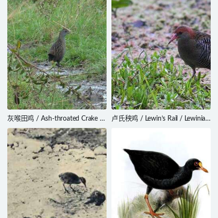
灰喉田鸡 / Ash-throated Crake /
卢氏秧鸡 / Lewin’s Rail / Lewinia
Mustelirallus albicollis
pectoralis