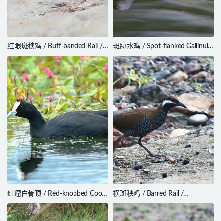
红眼斑秧鸡 / Buff-banded Rail /
斑胁水鸡 / Spot-flanked Gallinule
Hypotaenidia philippensis
/ Porphyriops melanops
红瘤白骨顶 / Red-knobbed Coot
横斑秧鸡 / Barred Rail /
/ Fulica cristata
Hypotaenidia torquata