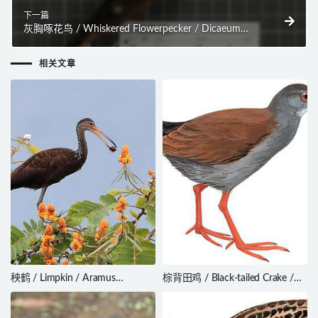
下一篇
灰胸啄花鸟 / Whiskered Flowerpecker / Dicaeum
proprium
相关文章
秧鹤 / Limpkin / Aramus
棕背田鸡 / Black-tailed Crake /
guarauna
Zapornia bicolor