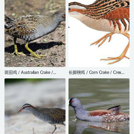
斑田鸡 / Australian Crake /
长脚秧鸡 / Corn Crake / Crex
Porzana fluminea
crex