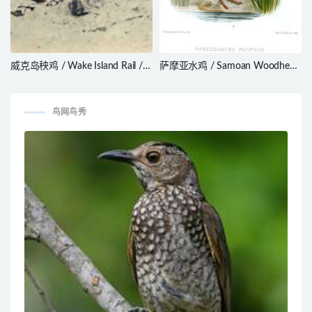
威克岛秧鸡 / Wake Island Rail /
萨摩亚水鸡 / Samoan Woodhen
Hypotaenidia wakensis
/ Gallinula pacifica
鸟网鸟秀