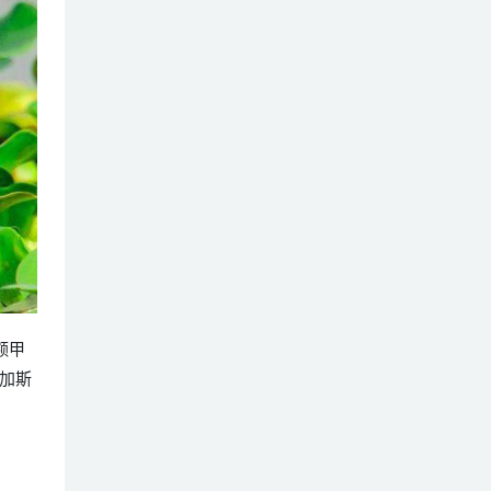
。额甲
加斯