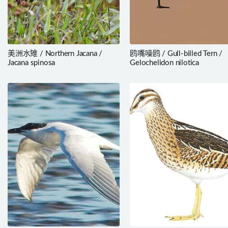
美洲水雉 / Northern Jacana /
鸥嘴噪鸥 / Gull-billed Tern /
Jacana spinosa
Gelochelidon nilotica