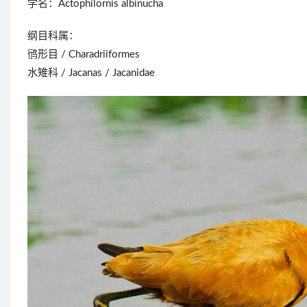
学名：Actophilornis albinucha
纲目科属：
鸻形目 / Charadriiformes
水雉科 / Jacanas / Jacanidae