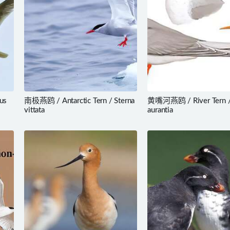
us
南极燕鸥 / Antarctic Tern / Sterna
黄嘴河燕鸥 / River Tern /
vittata
aurantia