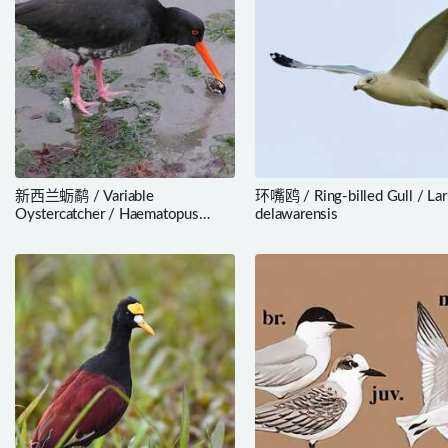
新西兰蛎鹬 / Variable
环嘴鸥 / Ring-billed Gull / Lar
Oystercatcher / Haematopus
delawarensis
unicolor