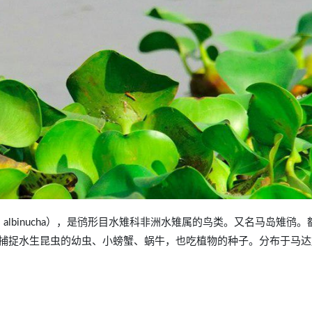
lornis albinucha），是鸻形目水雉科非洲水雉属的鸟类。又名马岛雉鸻
捕捉水生昆虫的幼虫、小螃蟹、蜗牛，也吃植物的种子。分布于马达