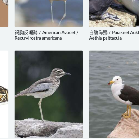
褐胸反嘴鹬 / American Avocet /
白腹海鹦 / Parakeet Aukl
Recurvirostra americana
Aethia psittacula