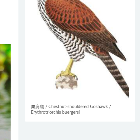
栗肩鹰 / Chestnut-shouldered Goshawk /
Erythrotriorchis buergersi