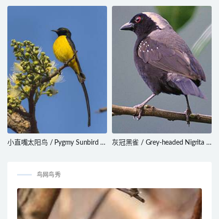
Lonchura leucogastroides
spragueii
小直嘴太阳鸟 / Pygmy Sunbird /
灰冠黑雀 / Grey-headed Nigrita /
Hedydipna platura
Nigrita canicapillus
鸟网鸟秀