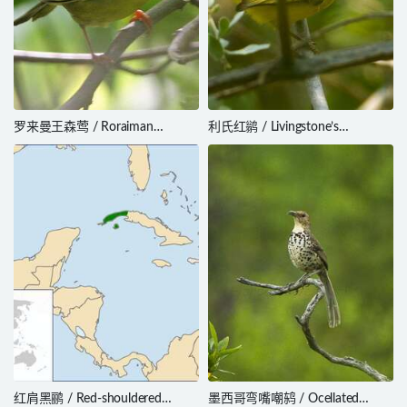
罗来曼王森莺 / Roraiman
利氏红鹟 / Livingstone’s
Warbler / Myiothlypis roraimae
Flycatcher / Erythrocercus
livingstonei
红肩黑鹂 / Red-shouldered
墨西哥弯嘴嘲鸫 / Ocellated