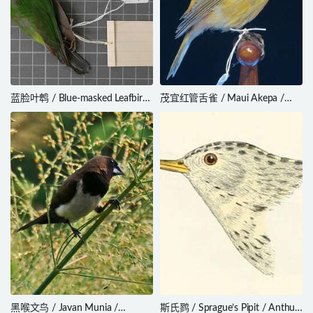
蓝脸叶鹎 / Blue-masked Leafbird
茂宜红管舌雀 / Maui Akepa /
/ Chloropsis venusta
Loxops ochraceus
黑喉文鸟 / Javan Munia /
斯氏鹨 / Sprague’s Pipit / Anthus