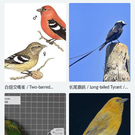
Blackbird / Agelaius assimilis
Thrasher / Toxostoma ocellatum
白翅交嘴雀 / Two-barred
长尾霸鹟 / Long-tailed Tyrant /
Crossbill / Loxia leucoptera
Colonia colonus