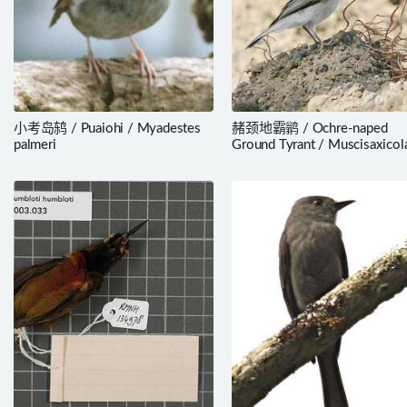
小考岛鸫 / Puaiohi / Myadestes
赭颈地霸鹟 / Ochre-naped
palmeri
Ground Tyrant / Muscisaxicol
flavinucha