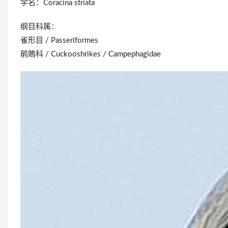
学名：Coracina striata
纲目科属：
雀形目 / Passeriformes
鹃鵙科 / Cuckooshrikes / Campephagidae