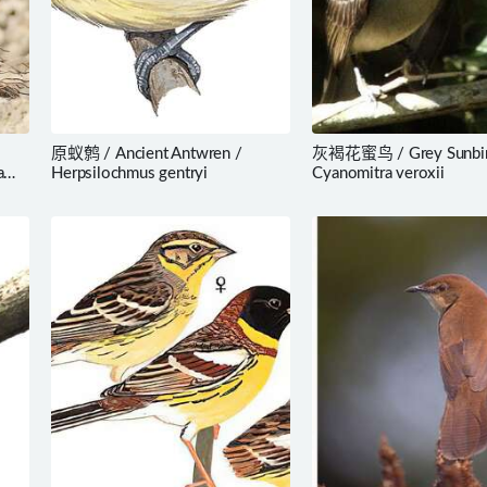
原蚁鹩 / Ancient Antwren /
灰褐花蜜鸟 / Grey Sunbir
a
Herpsilochmus gentryi
Cyanomitra veroxii