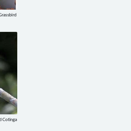
rassbird
 Cotinga