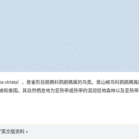
Coracina striata），是雀形目鹃鵙科鸦鹃鵙属的鸟类。是山椒鸟科鸦鹃鵙
坡和泰国。其自然栖息地为亚热带或热带的湿润低地森林以及亚热带
iata”英文版资料 »