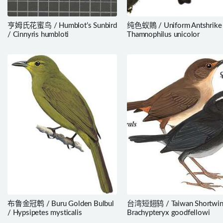
亨姆氏花蜜鸟 / Humblot’s Sunbird
纯色蚁鵙 / Uniform Antshrike
/ Cinnyris humbloti
Thamnophilus unicolor
布鲁金冠鹎 / Buru Golden Bulbul
台湾短翅鸫 / Taiwan Shortwin
/ Hypsipetes mysticalis
Brachypteryx goodfellowi