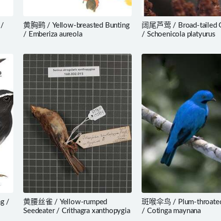
 /
黄胸鹀 / Yellow-breasted Bunting
阔尾芦莺 / Broad-tailed G
/ Emberiza aureola
/ Schoenicola platyurus
g /
黄腰丝雀 / Yellow-rumped
斑喉伞鸟 / Plum-throated
Seedeater / Crithagra xanthopygia
/ Cotinga maynana