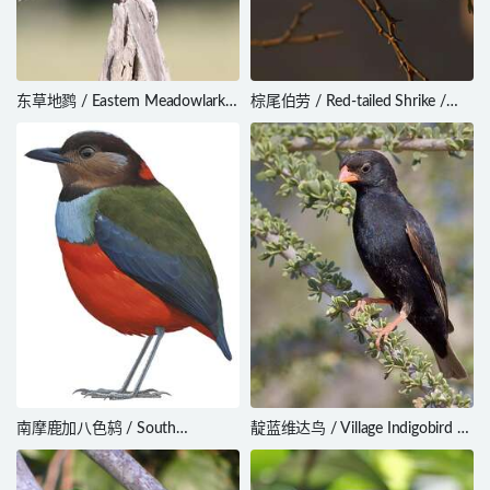
东草地鹨 / Eastern Meadowlark /
棕尾伯劳 / Red-tailed Shrike /
Sturnella magna
Lanius phoenicuroides
南摩鹿加八色鸫 / South
靛蓝维达鸟 / Village Indigobird /
Moluccan Pitta / Erythropitta
Vidua chalybeata
rubrinucha