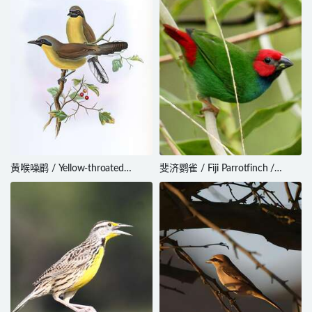
黄喉噪鹛 / Yellow-throated
斐济鹦雀 / Fiji Parrotfinch /
Laughingthrush / Pterorhinus
Erythrura pealii
galbanus