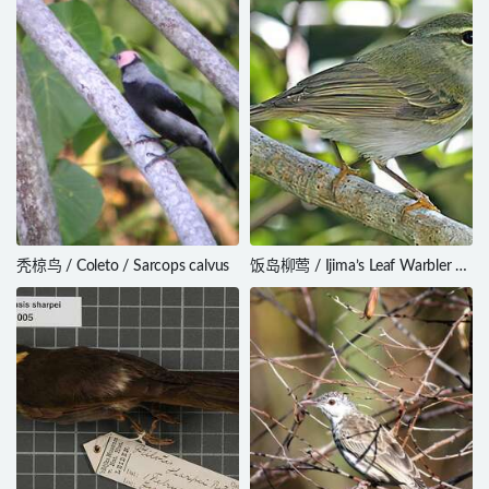
秃椋鸟 / Coleto / Sarcops calvus
饭岛柳莺 / Ijima’s Leaf Warbler /
Phylloscopus ijimae