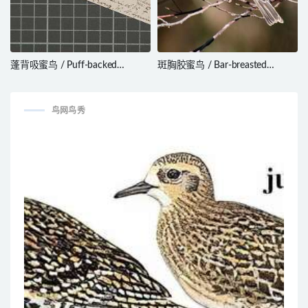
蓬背吸蜜鸟 / Puff-backed
斑胸胶蜜鸟 / Bar-breasted
Honeyeater / Meliphaga aruensis
Honeyeater / Ramsayornis
fasciatus
鸟网鸟秀