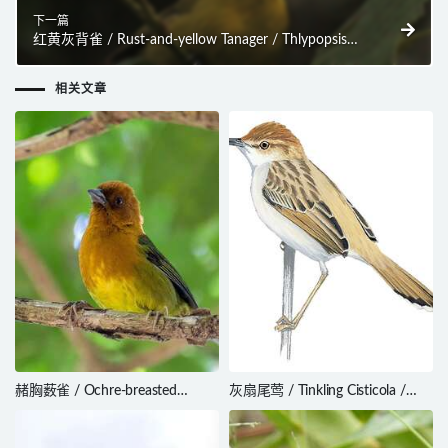
下一篇
红黄灰背雀 / Rust-and-yellow Tanager / Thlypopsis
ruficeps
相关文章
赭胸薮雀 / Ochre-breasted
灰扇尾莺 / Tinkling Cisticola /
Brushfinch / Atlapetes semirufus
Cisticola rufilatus