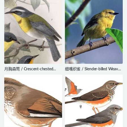
月胸森莺 / Crescent-chested
细嘴织雀 / Slender-billed Weaver
Warbler / Oreothlypis superciliosa
/ Ploceus pelzelni