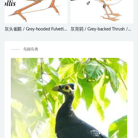
灰头雀鹛 / Grey-hooded Fulvetta
灰背鸫 / Grey-backed Thrush /
/ Fulvetta cinereiceps
Turdus hortulorum
鸟网鸟秀