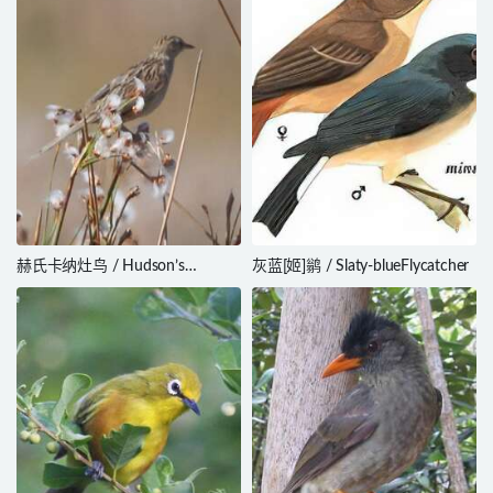
赫氏卡纳灶鸟 / Hudson’s
灰蓝[姬]鹟 / Slaty-blueFlycatcher
Canastero / Asthenes hudsoni