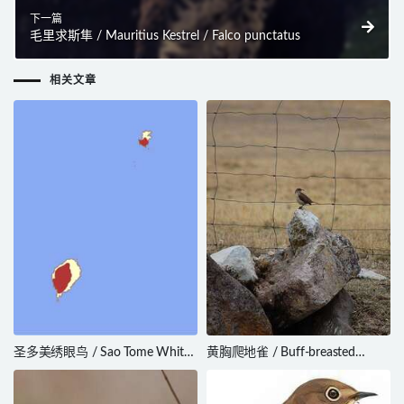
下一篇
毛里求斯隼 / Mauritius Kestrel / Falco punctatus
相关文章
圣多美绣眼鸟 / Sao Tome White-
黄胸爬地雀 / Buff-breasted
eye / Zosterops feae
Earthcreeper / Upucerthia
validirostris