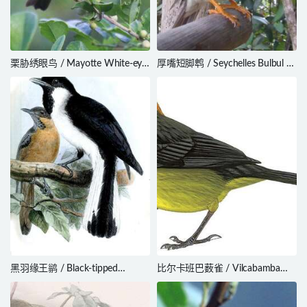
栗胁绣眼鸟 / Mayotte White-eye
厚嘴短脚鹎 / Seychelles Bulbul /
/ Zosterops mayottensis
Hypsipetes crassirostris
黑羽缘王鹟 / Black-tipped
比尔卡班巴薮雀 / Vilcabamba
Monarch / Symposiachrus
Brushfinch / Atlapetes terborghi
loricatus