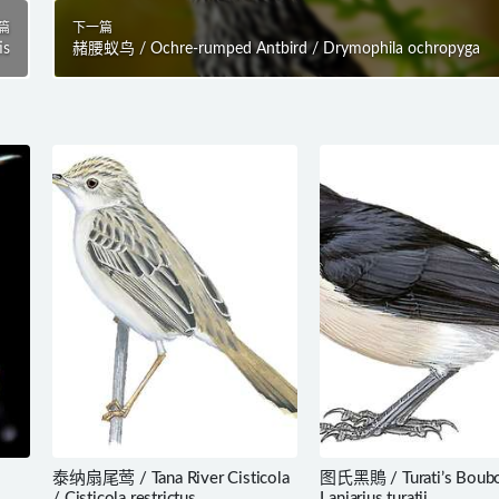
篇
下一篇
is
赭腰蚁鸟 / Ochre-rumped Antbird / Drymophila ochropyga
泰纳扇尾莺 / Tana River Cisticola
图氏黑鵙 / Turati’s Boubo
/ Cisticola restrictus
Laniarius turatii