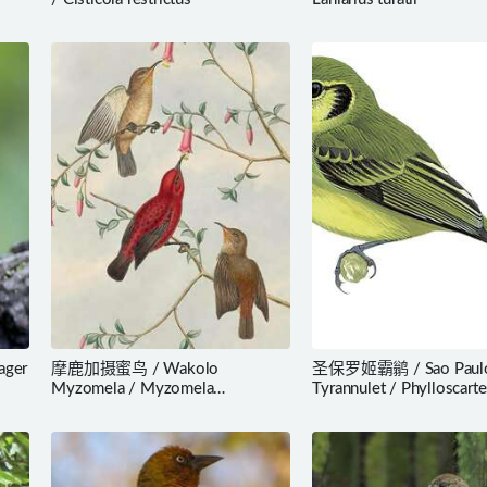
ager
摩鹿加摄蜜鸟 / Wakolo
圣保罗姬霸鹟 / Sao Paul
Myzomela / Myzomela
Tyrannulet / Phylloscarte
wakoloensis