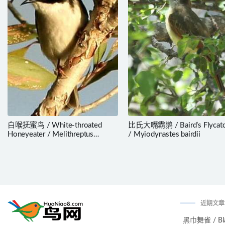
白喉抚蜜鸟 / White-throated
比氏大嘴霸鹟 / Baird’s Flycatc
Honeyeater / Melithreptus
/ Myiodynastes bairdii
albogularis
近期文章
黑巾舞雀 / Black