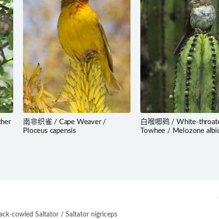
her
南非织雀 / Cape Weaver /
白喉唧鹀 / White-throat
Ploceus capensis
Towhee / Melozone albic
-cowled Saltator / Saltator nigriceps