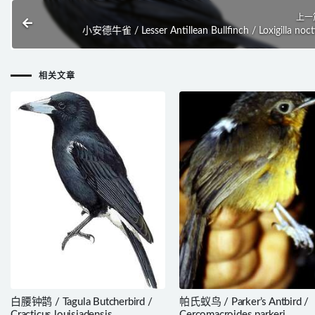
上一
小安德牛雀 / Lesser Antillean Bullfinch / Loxigilla noct
相关文章
白腰钟鹊 / Tagula Butcherbird /
帕氏蚁鸟 / Parker’s Antbird /
Cracticus louisiadensis
Cercomacroides parkeri