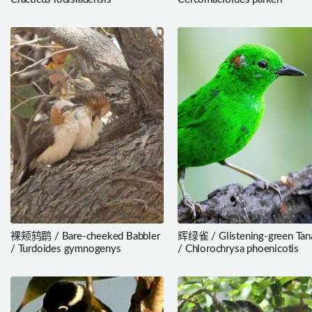
裸颊鸫鹛 / Bare-cheeked Babbler
辉绿雀 / Glistening-green Tan
/ Turdoides gymnogenys
/ Chlorochrysa phoenicotis