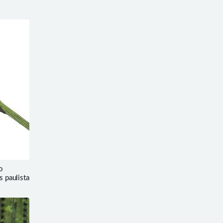
o
s paulista