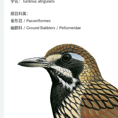
学名：Turdinus atrigularis
纲目科属：
雀形目 / Passeriformes
幽鹛科 / Ground Babblers / Pellorneidae