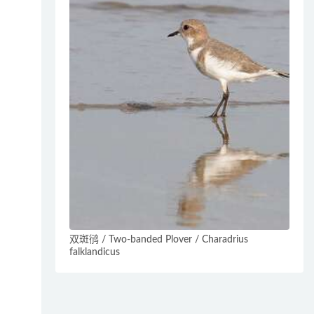
双斑鸻 / Two-banded Plover / Charadrius
falklandicus