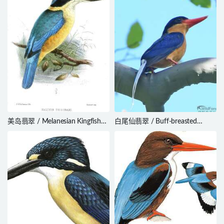
美岛翡翠 / Melanesian Kingfisher
白尾仙翡翠 / Buff-breasted
/ Todiramphus tristrami
Paradise Kingfisher / Tanysiptera
sylvia