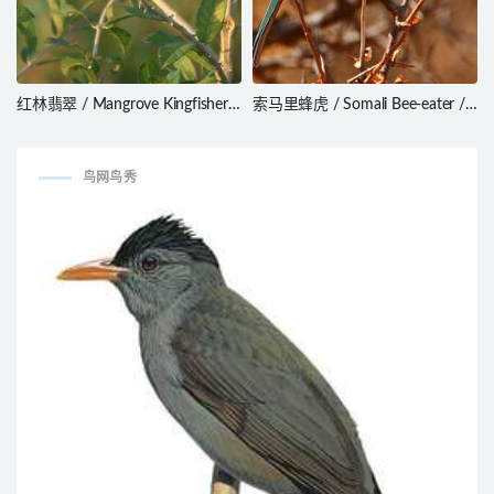
红林翡翠 / Mangrove Kingfisher /
索马里蜂虎 / Somali Bee-eater /
Halcyon senegaloides
Merops revoilii
鸟网鸟秀