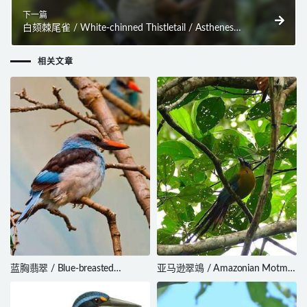
下一篇
白颏棘尾雀 / White-chinned Thistletail / Asthenes
fuliginosa
相关文章
蓝胸翡翠 / Blue-breasted
亚马逊翠鴗 / Amazonian Motmot
Kingfisher / Halcyon malimbica
/ Momotus momota