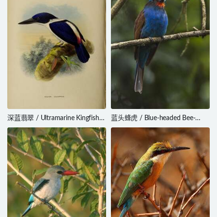
深蓝翡翠 / Ultramarine Kingfisher
蓝头蜂虎 / Blue-headed Bee-
/ Todiramphus leucopygius
eater / Merops muelleri