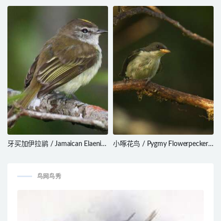
Finch / Phrygilus gayi
Psophodes cristatus
牙买加伊拉鹟 / Jamaican Elaenia
小啄花鸟 / Pygmy Flowerpecker /
/ Myiopagis cotta
Dicaeum pygmaeum
鸟网鸟秀