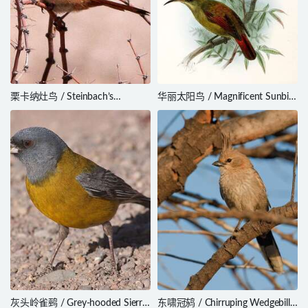
栗卡纳灶鸟 / Steinbach’s
华丽太阳鸟 / Magnificent Sunbird
Canastero / Pseudasthenes
/ Aethopyga magnifica
steinbachi
灰头岭雀鹀 / Grey-hooded Sierra
东啸冠鸫 / Chirruping Wedgebill /