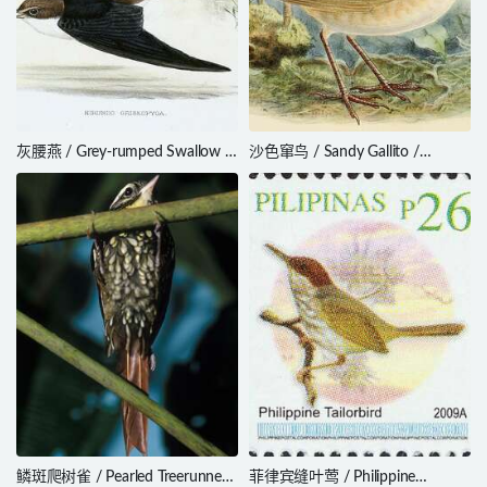
灰腰燕 / Grey-rumped Swallow /
沙色窜鸟 / Sandy Gallito /
Pseudhirundo griseopyga
Teledromas fuscus
鳞斑爬树雀 / Pearled Treerunner /
菲律宾缝叶莺 / Philippine