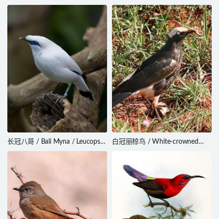
Margarornis squamiger
Tailorbird / Orthotomus
castaneiceps
长冠八哥 / Bali Myna / Leucopsar
白冠丽椋鸟 / White-crowned
rothschildi
Starling / Lamprotornis
albicapillus