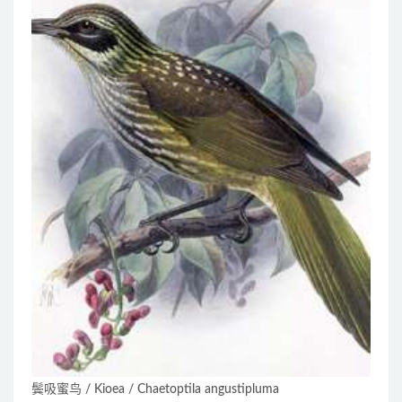
鬓吸蜜鸟 / Kioea / Chaetoptila angustipluma