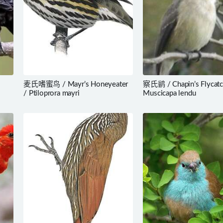
麦氏嗜蜜鸟 / Mayr’s Honeyeater
察氏鹟 / Chapin’s Flycatc
/ Ptiloprora mayri
Muscicapa lendu