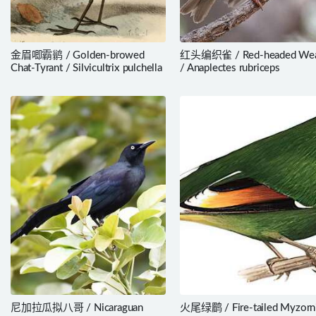
金眉唧霸鹟 / Golden-browed
红头编织雀 / Red-headed Wea
Chat-Tyrant / Silvicultrix pulchella
/ Anaplectes rubriceps
尼加拉瓜拟八哥 / Nicaraguan
火尾绿鹛 / Fire-tailed Myzorni