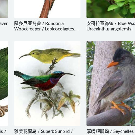
ver
隆多尼亚䴕雀 / Rondonia
安哥拉蓝饰雀 / Blue Waxb
Woodcreeper / Lepidocolaptes
Uraeginthus angolensis
fuscicapillus
s /
雅美花蜜鸟 / Superb Sunbird /
厚嘴短脚鹎 / Seychelles B