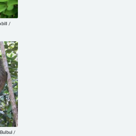
ill /
ulbul /