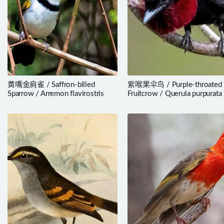
黄嘴金肩雀 / Saffron-billed
紫喉果伞鸟 / Purple-throated
Sparrow / Arremon flavirostris
Fruitcrow / Querula purpurata