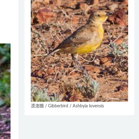
漠澳䳭 / Gibberbird / Ashbyia lovensis