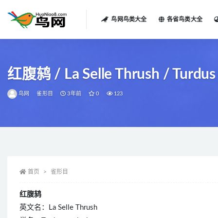
鸟网鸟类大全
各省鸟类大全
全部
红腹鸫 / La Selle Thrush / Turdus
鸟网
雀形目
3年前
0
123
首页
雀形目
红腹鸫
英文名：La Selle Thrush