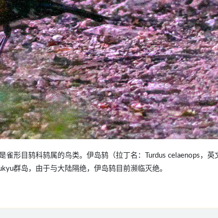
esi），是雀形目鸫科鸫属的鸟类。伊岛鸫（拉丁名：Turdus celaenops，英
和Ryukyu群岛，由于与大陆隔绝，伊岛鸫目前濒临灭绝。