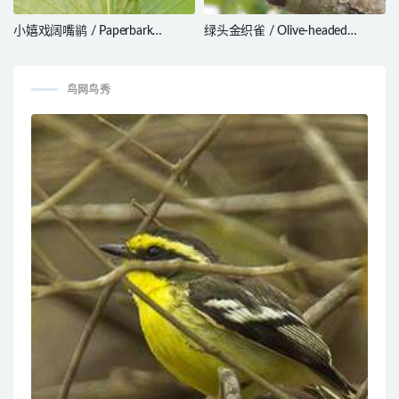
小嬉戏阔嘴鹟 / Paperbark
绿头金织雀 / Olive-headed
Flycatcher / Myiagra nana
Weaver / Ploceus olivaceiceps
鸟网鸟秀