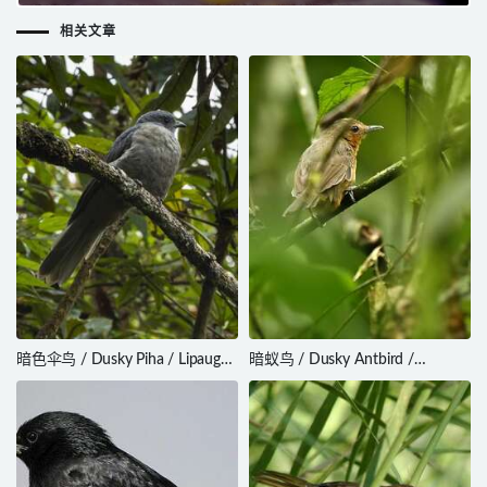
相关文章
暗色伞鸟 / Dusky Piha / Lipaugus
暗蚁鸟 / Dusky Antbird /
fuscocinereus
Cercomacroides tyrannina