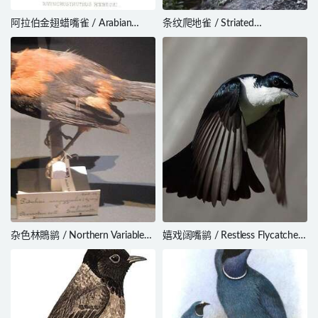
阿拉伯金翅蜡嘴雀 / Arabian
条纹爬地雀 / Striated
Golden-winged Grosbeak /
Earthcreeper / Geocerthia serrana
Rhynchostruthus percivali
杂色林鵙鹟 / Northern Variable
嬉戏阔嘴鹟 / Restless Flycatcher
Pitohui / Pitohui kirhocephalus
/ Myiagra inquieta