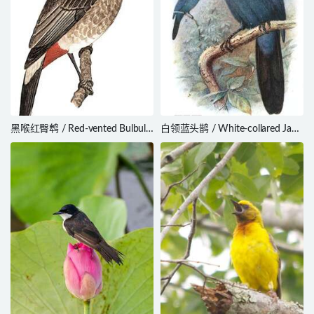
黑喉红臀鹎 / Red-vented Bulbul /
白领蓝头鹊 / White-collared Jay /
Pycnonotus cafer
Cyanolyca viridicyanus