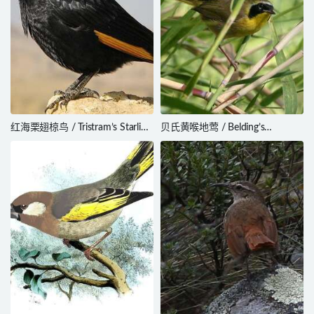
红海栗翅椋鸟 / Tristram’s Starling
贝氏黄喉地莺 / Belding’s
/ Onychognathus tristramii
Yellowthroat / Geothlypis beldingi