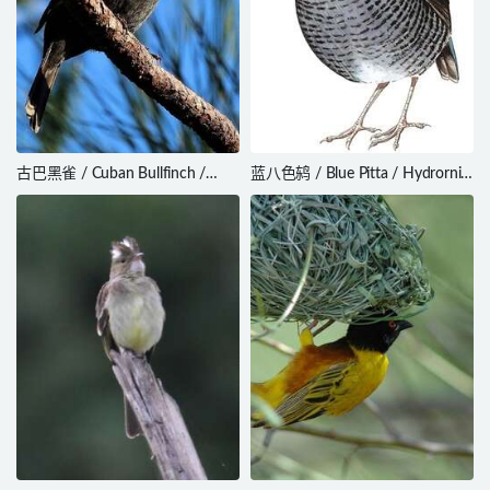
古巴黑雀 / Cuban Bullfinch /
蓝八色鸫 / Blue Pitta / Hydrornis
Melopyrrha nigra
cyaneus