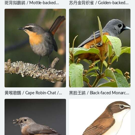
斑背拟霸鹟 / Mottle-backed
苏丹金背织雀 / Golden-backed
Elaenia / Elaenia gigas
Weaver / Ploceus jacksoni
黄喉歌䳭 / Cape Robin-Chat /
黑脸王鹟 / Black-faced Monarch
Cossypha caffra
/ Monarcha melanopsis