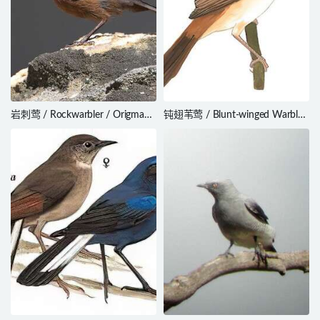
岩刺莺 / Rockwarbler / Origma
钝翅苇莺 / Blunt-winged Warbler
solitaria
/ Acrocephalus concinens