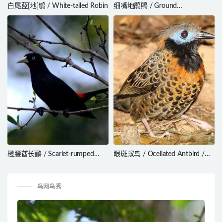
白尾蓝[地]鸲 / White-tailed Robin
细嘴地鹃鵙 / Ground
Cuckooshrike / Coracina maxima
橙腰酋长鹂 / Scarlet-rumped
眼斑蚁鸟 / Ocellated Antbird /
Cacique / Cacicus microrhynchus
Phaenostictus mcleannani
鸟网鸟秀