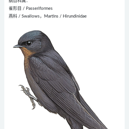
纲目科属：
雀形目 / Passeriformes
燕科 / Swallows，Martins / Hirundinidae