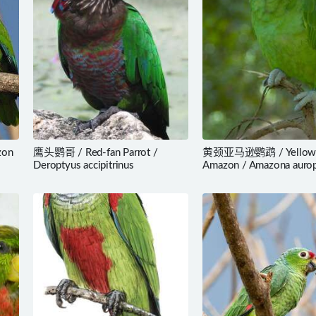
zon
鹰头鹦哥 / Red-fan Parrot /
黄颈亚马逊鹦鹉 / Yellow-
Deroptyus accipitrinus
Amazon / Amazona auropa