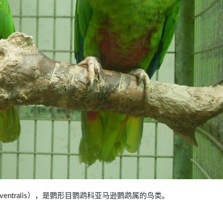
na ventralis），是鹦形目鹦鹉科亚马逊鹦鹉属的鸟类。