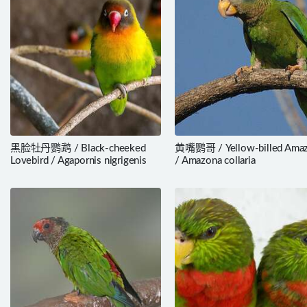
黑脸牡丹鹦鹉 / Black-cheeked
黄嘴鹦哥 / Yellow-billed Ama
Lovebird / Agapornis nigrigenis
/ Amazona collaria