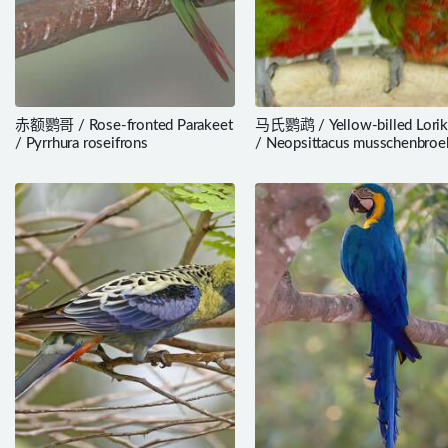
赤额鹦哥 / Rose-fronted Parakeet
马氏鹦鹉 / Yellow-billed Lorik
/ Pyrrhura roseifrons
/ Neopsittacus musschenbroek