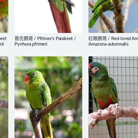
eet
普氏鹦哥 / Pfrimer’s Parakeet /
红眼鹦哥 / Red-lored Am
ii
Pyrrhura pfrimeri
Amazona autumnalis