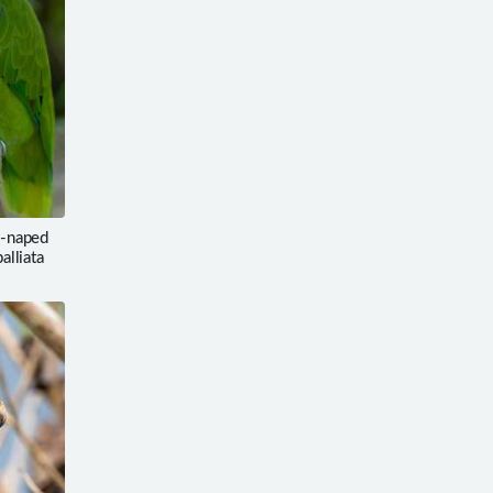
naped
lliata