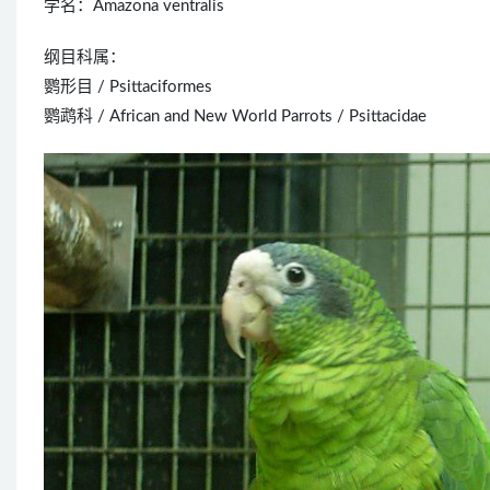
学名：Amazona ventralis
纲目科属：
鹦形目 / Psittaciformes
鹦鹉科 / African and New World Parrots / Psittacidae