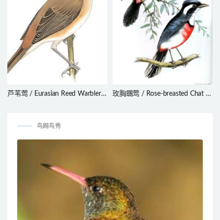
芦苇莺 / Eurasian Reed Warbler /
玫胸䳭莺 / Rose-breasted Chat /
Acrocephalus scirpaceus
Granatellus pelzelni
鸟网鸟秀