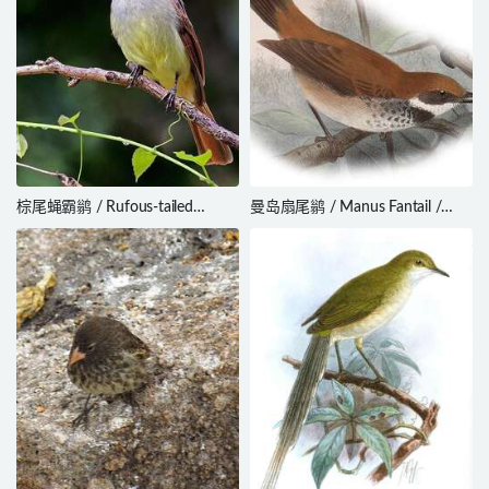
棕尾蝇霸鹟 / Rufous-tailed
曼岛扇尾鹟 / Manus Fantail /
Flycatcher / Myiarchus validus
Rhipidura semirubra