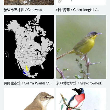
赫诺韦萨地雀 / Genovesa
绿长尾莺 / Green Longtail /
Ground Finch / Geospiza
Urolais epichlorus
acutirostris
黄腰虫森莺 / Colima Warbler /
灰冠黄喉地莺 / Grey-crowned
Leiothlypis crissalis
Yellowthroat / Geothlypis
poliocephala