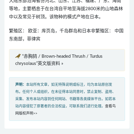
大陆东部沿海省份河北、山东、江苏、福建、广东、海南
等地，主要栖息于在台湾自平地至海拔2800米的山地森林
中以及常见于树顶。该物种的模式产地在日本。
繁殖区： 欧亚：库页岛，千岛群岛和日本非繁殖区： 中国
东南部，菲律宾
“赤胸鸫 / Brown-headed Thrush / Turdus
chrysolaus”英文版资料 »
声明：
本站所有文章，如无特殊说明或标注，均为本站原创发
布。任何个人或组织，在未征得本站同意时，禁止复制、盗用、
采集、发布本站内容到任何网站、书籍等各类媒体平台。如若本
站内容侵犯了原著者的合法权益，可联系我们进行处理。
查看鸟
网版权声明>>