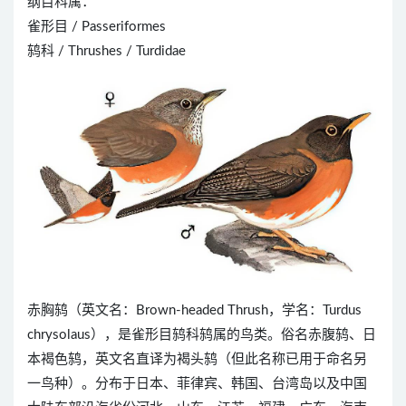
纲目科属：
雀形目 / Passeriformes
鸫科 / Thrushes / Turdidae
赤胸鸫（英文名：Brown-headed Thrush，学名：Turdus
chrysolaus），是雀形目鸫科鸫属的鸟类。俗名赤腹鸫、日
本褐色鸫，英文名直译为褐头鸫（但此名称已用于命名另
一鸟种）。分布于日本、菲律宾、韩国、台湾岛以及中国