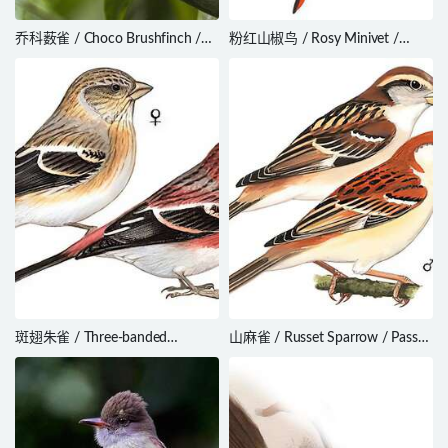
乔科薮雀 / Choco Brushfinch /
粉红山椒鸟 / Rosy Minivet /
Atlapetes crassus
Pericrocotus roseus
斑翅朱雀 / Three-banded
山麻雀 / Russet Sparrow / Passer
Rosefinch / Carpodacus
cinnamomeus
trifasciatus