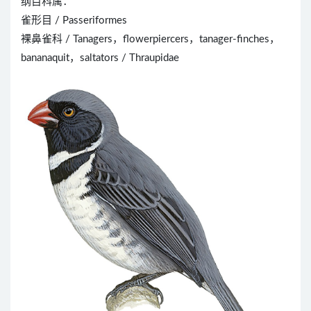
纲目科属：
雀形目 / Passeriformes
裸鼻雀科 / Tanagers，flowerpiercers，tanager-finches，
bananaquit，saltators / Thraupidae