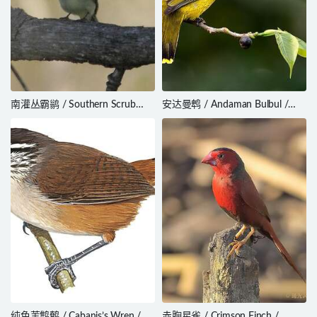
南灌丛霸鹟 / Southern Scrub
安达曼鹎 / Andaman Bulbul /
Flycatcher / Sublegatus modestus
Brachypodius fuscoflavescens
纯色苇鹪鹩 / Cabanis’s Wren /
赤胸星雀 / Crimson Finch /