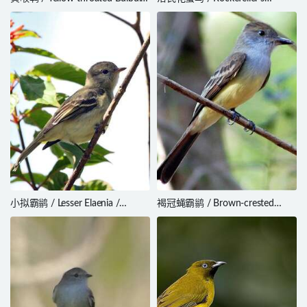
Pycnonotus xantholaemus
Sunbird / Cinnyris rockefelleri
小拟霸鹟 / Lesser Elaenia /
褐冠蝇霸鹟 / Brown-crested
Elaenia chiriquensis
Flycatcher / Myiarchus
tyrannulus