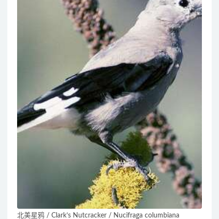
北美星鸦 / Clark’s Nutcracker / Nucifraga columbiana