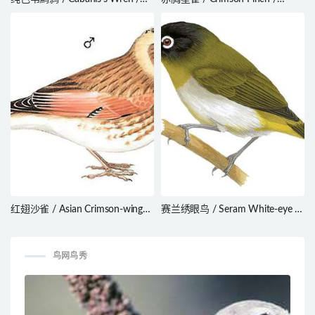
Cantorchilus modestus
Neochmia phaeton
红翅沙雀 / Asian Crimson-winged
赛兰绣眼鸟 / Seram White-eye /
Finch / Rhodopechys sanguineus
Zosterops stalkeri
鸟网鸟秀