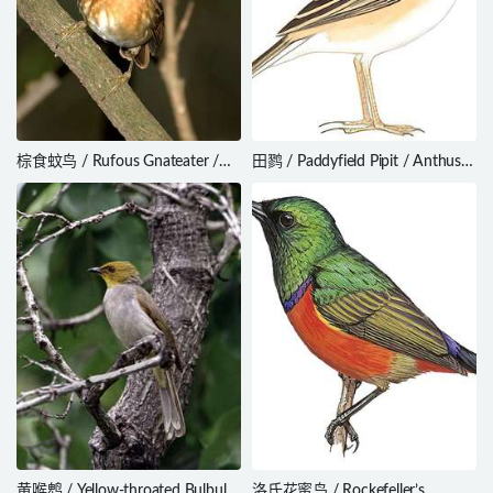
棕食蚊鸟 / Rufous Gnateater /
田鹨 / Paddyfield Pipit / Anthus
Conopophaga lineata
rufulus
黄喉鹎 / Yellow-throated Bulbul /
洛氏花蜜鸟 / Rockefeller’s