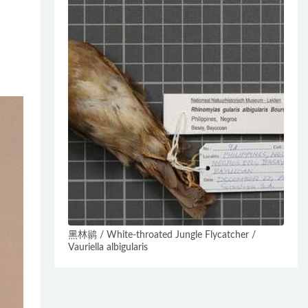
黑林鹟 / White-throated Jungle Flycatcher /
Vauriella albigularis