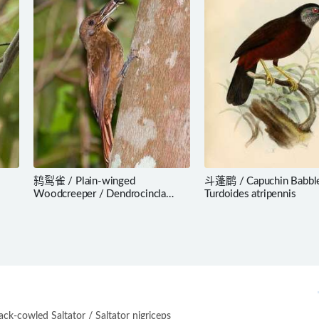
鸫䴕雀 / Plain-winged
斗蓬鹛 / Capuchin Babble
Woodcreeper / Dendrocincla
Turdoides atripennis
turdina
-cowled Saltator / Saltator nigriceps