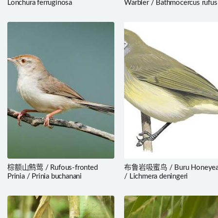
Lonchura ferruginosa
Warbler / Bathmocercus rufus
棕额山鹪莺 / Rufous-fronted
布鲁岩吸蜜鸟 / Buru Honeyea
Prinia / Prinia buchanani
/ Lichmera deningeri