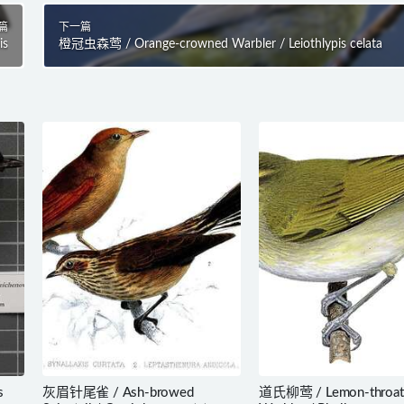
篇
下一篇
is
橙冠虫森莺 / Orange-crowned Warbler / Leiothlypis celata
s
灰眉针尾雀 / Ash-browed
道氏柳莺 / Lemon-throate