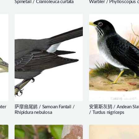
Spinetail / Cranioleuca curtata
Warbler / Phylloscopus 
ter
萨摩扇尾鹟 / Samoan Fantail /
安第斯灰鸫 / Andean Slat
Rhipidura nebulosa
/ Turdus nigriceps