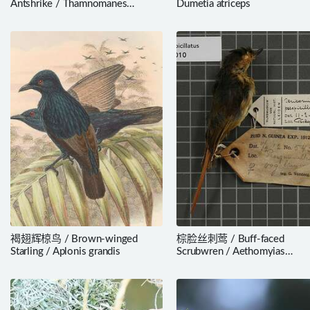
Antshrike / Thamnomanes
Dumetia atriceps
ardesiacus
褐翅辉椋鸟 / Brown-winged
棕脸丝刺莺 / Buff-faced
Starling / Aplonis grandis
Scrubwren / Aethomyias
perspicillatus