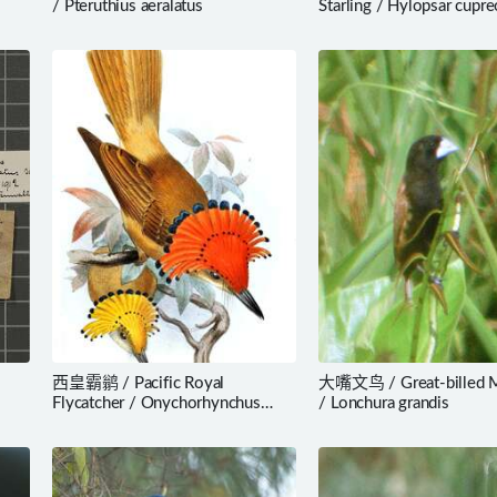
/ Pteruthius aeralatus
Starling / Hylopsar cupr
西皇霸鹟 / Pacific Royal
大嘴文鸟 / Great-billed M
Flycatcher / Onychorhynchus
/ Lonchura grandis
occidentalis