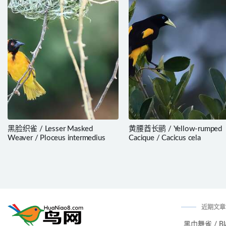
黑脸织雀 / Lesser Masked
黄腰酋长鹂 / Yellow-rumped
Weaver / Ploceus intermedius
Cacique / Cacicus cela
近期文章
黑巾舞雀 / Black