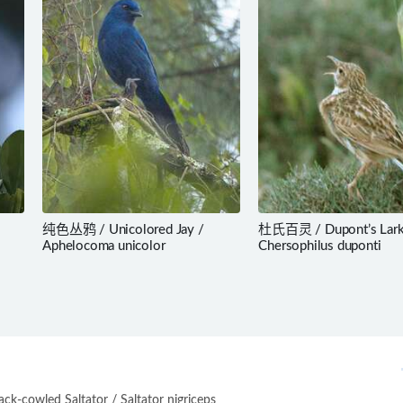
纯色丛鸦 / Unicolored Jay /
杜氏百灵 / Dupont’s Lark
Aphelocoma unicolor
Chersophilus duponti
-cowled Saltator / Saltator nigriceps