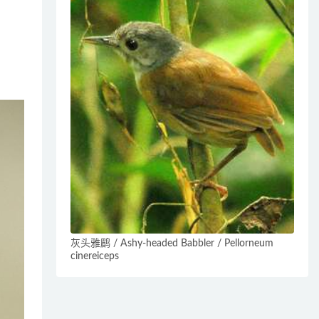
灰头雅鹛 / Ashy-headed Babbler / Pellorneum
cinereiceps