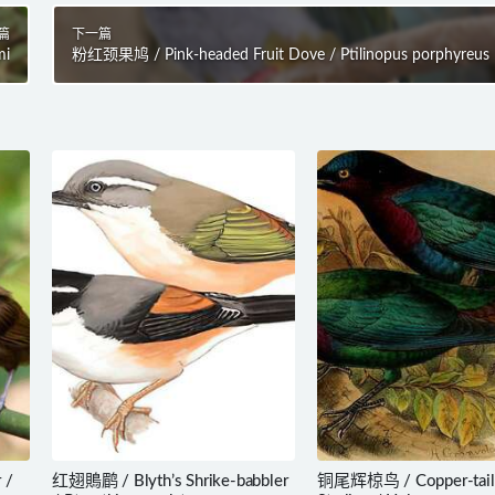
篇
下一篇
mi
粉红颈果鸠 / Pink-headed Fruit Dove / Ptilinopus porphyreus
 /
红翅鵙鹛 / Blyth’s Shrike-babbler
铜尾辉椋鸟 / Copper-tail