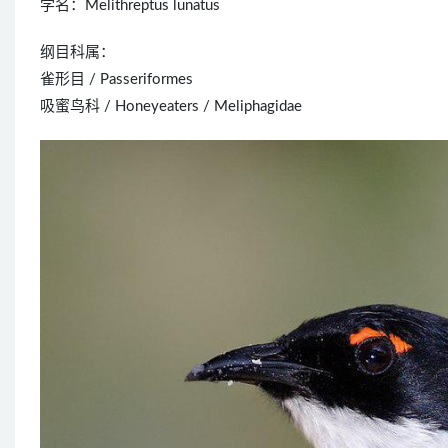
学名：Melithreptus lunatus
纲目科属：
雀形目 / Passeriformes
吸蜜鸟科 / Honeyeaters / Meliphagidae