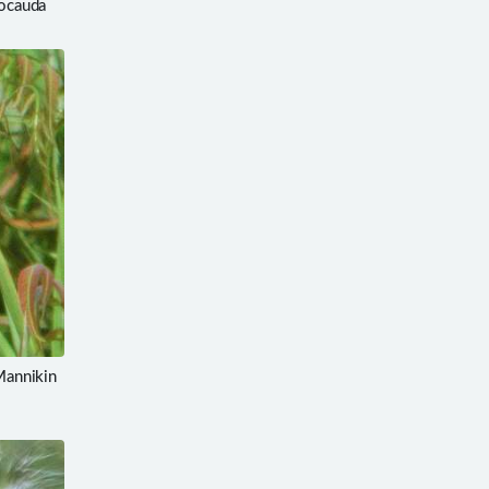
eocauda
annikin