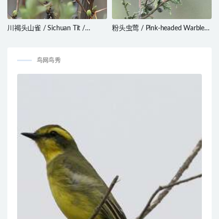
川褐头山雀 / Sichuan Tit /
粉头虫莺 / Pink-headed Warbler /
Poecile weigoldicus
Cardellina versicolor
鸟网鸟秀