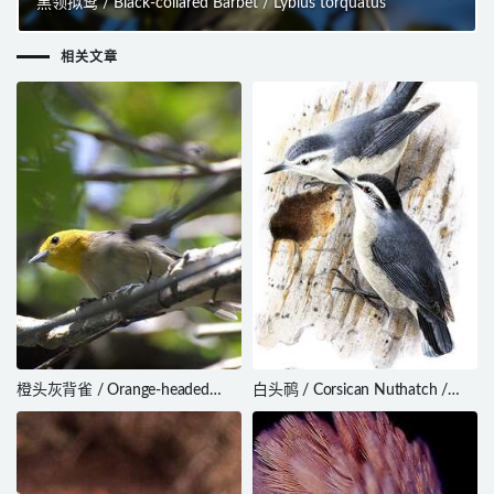
黑领拟䴕 / Black-collared Barbet / Lybius torquatus
相关文章
橙头灰背雀 / Orange-headed
白头䴓 / Corsican Nuthatch /
Tanager / Thlypopsis sordida
Sitta whiteheadi