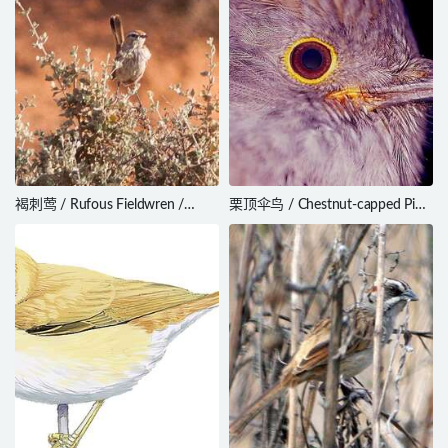
褐刺莺 / Rufous Fieldwren /
栗顶伞鸟 / Chestnut-capped Piha
Calamanthus campestris
/ Lipaugus weberi