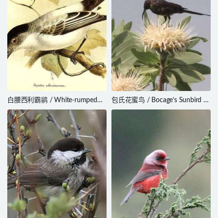
白腰西利霸鹟 / White-rumped
包氏花蜜鸟 / Bocage’s Sunbird /
Sirystes / Sirystes albocinereus
Nectarinia bocagii