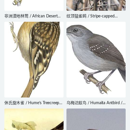
非洲漠地林莺 / African Desert
纹顶猛雀鹀 / Stripe-capped
Warbler / Curruca deserti
Sparrow / Rhynchospiza
strigiceps
休氏旋木雀 / Hume’s Treecreeper
乌梅达蚁鸟 / Humaita Antbird /
/ Certhia manipurensis
Myrmelastes humaythae