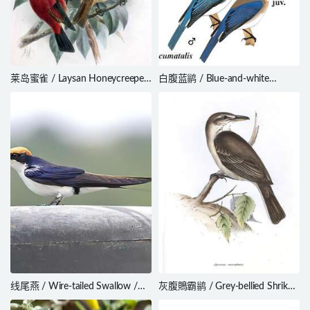
莱岛蜜雀 / Laysan Honeycreeper
白腹蓝鹟 / Blue-and-white
/ Himatione fraithii
Flycatcher / Cyanoptila
cyanomelana
线尾燕 / Wire-tailed Swallow /
灰腹鵙霸鹟 / Grey-bellied Shrike-
Hirundo smithii
Tyrant / Agriornis micropterus