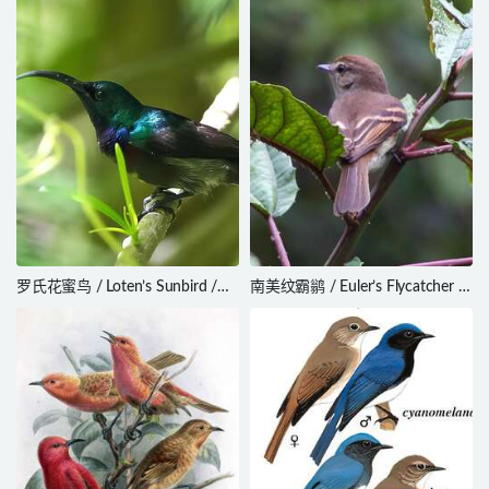
Camptostoma imberbe
罗氏花蜜鸟 / Loten’s Sunbird /
南美纹霸鹟 / Euler’s Flycatcher /
Cinnyris lotenius
Lathrotriccus euleri