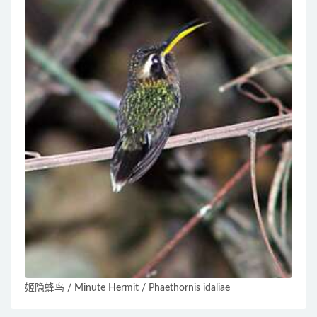
姬隐蜂鸟 / Minute Hermit / Phaethornis idaliae