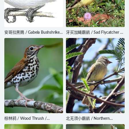
安哥拉黑鵙 / Gabela Bushshrike /
牙买加蝇霸鹟 / Sad Flycatcher /
Laniarius amboimensis
Myiarchus barbirostris
棕林鸫 / Wood Thrush /
北无须小霸鹟 / Northern
Hylocichla mustelina
Beardless Tyrannulet /