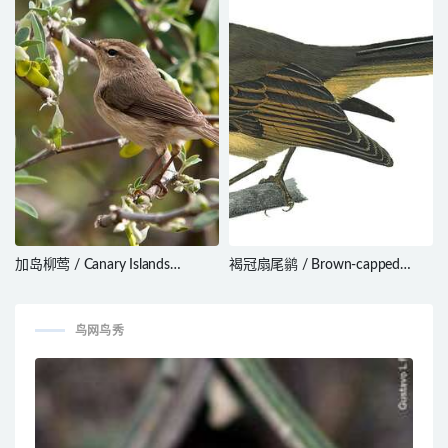
加岛柳莺 / Canary Islands
褐冠扇尾鹟 / Brown-capped
Chiffchaff / Phylloscopus
Fantail / Rhipidura diluta
canariensis
鸟网鸟秀