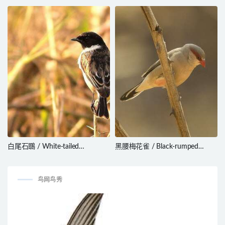
Scytalopus urubambae
Grosbeak / Caryothraustes
poliogaster
白尾石䳭 / White-tailed
黑腰梅花雀 / Black-rumped
Stonechat / Saxicola leucurus
Waxbill / Estrilda troglodytes
鸟网鸟秀