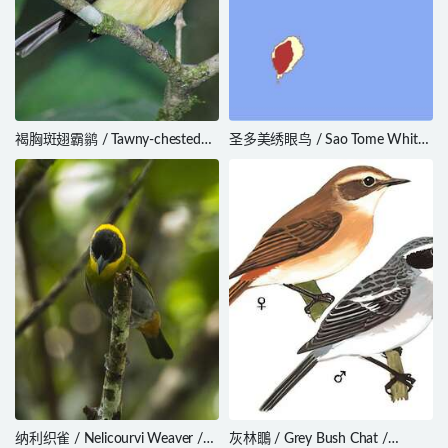
褐胸斑翅霸鹟 / Tawny-chested
圣多美绣眼鸟 / Sao Tome White-
Flycatcher / Aphanotriccus
eye / Zosterops feae
capitalis
纳利织雀 / Nelicourvi Weaver /
灰林䳭 / Grey Bush Chat /