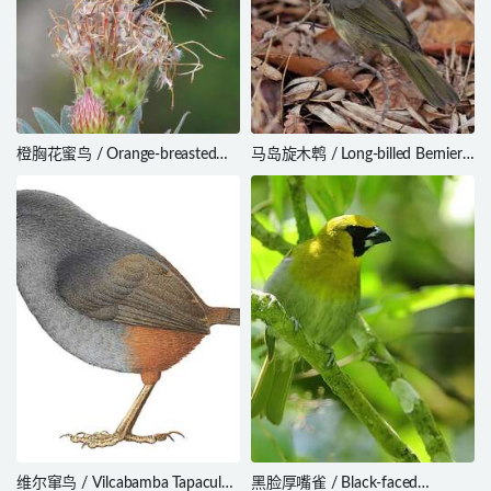
橙胸花蜜鸟 / Orange-breasted
马岛旋木鹎 / Long-billed Bernieria
Sunbird / Anthobaphes violacea
/ Bernieria madagascariensis
维尔窜鸟 / Vilcabamba Tapaculo /
黑脸厚嘴雀 / Black-faced