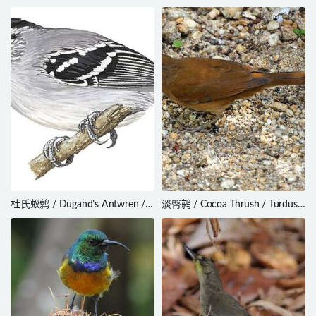
Ploceus nelicourvi
Saxicola ferreus
杜氏蚁鹩 / Dugand’s Antwren /
淡臀鸫 / Cocoa Thrush / Turdus
Herpsilochmus dugandi
fumigatus