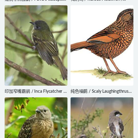
/ Illadopsis puveli
Calamanthus campestris
印加窄嘴霸鹟 / Inca Flycatcher /
纯色噪鹛 / Scaly Laughingthrush
Leptopogon taczanowskii
/ Trochalopteron subunicolor