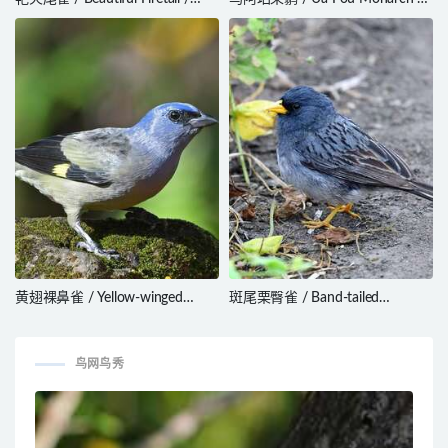
Stagonopleura bella
Pomarea mira
黄翅裸鼻雀 / Yellow-winged
斑尾栗臀雀 / Band-tailed
Tanager / Thraupis abbas
Seedeater / Catamenia analis
鸟网鸟秀