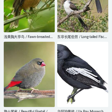
浅黄胸大亭鸟 / Fawn-breasted
东非长尾伯劳 / Long-tailed Fiscal
Bowerbird / Chlamydera
/ Lanius cabanisi
cerviniventris
艳火尾雀 / Beautiful Firetail /
乌阿珀果鹟 / Ua Pou Monarch /