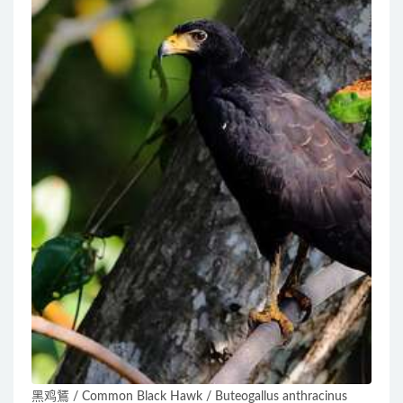
黑鸡鵟 / Common Black Hawk / Buteogallus anthracinus