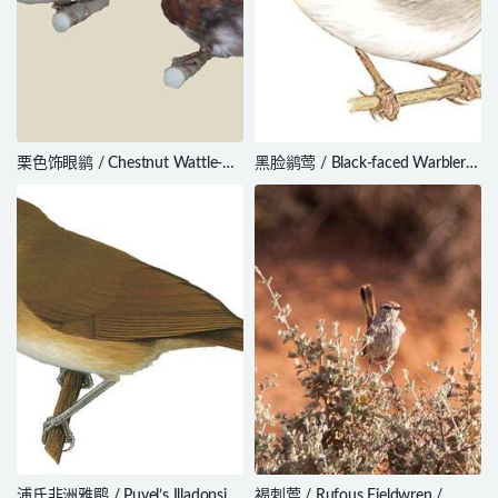
栗色饰眼鹟 / Chestnut Wattle-
黑脸鹟莺 / Black-faced Warbler /
eye / Platysteira castanea
Abroscopus schisticeps
浦氏非洲雅鹛 / Puvel’s Illadopsis
褐刺莺 / Rufous Fieldwren /