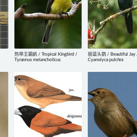
热带王霸鹟 / Tropical Kingbird /
丽蓝头鹊 / Beautiful Jay 
Tyrannus melancholicus
Cyanolyca pulchra