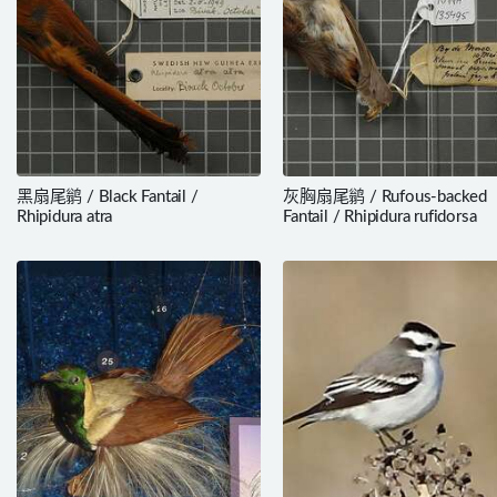
黑扇尾鹟 / Black Fantail /
灰胸扇尾鹟 / Rufous-backed
Rhipidura atra
Fantail / Rhipidura rufidorsa