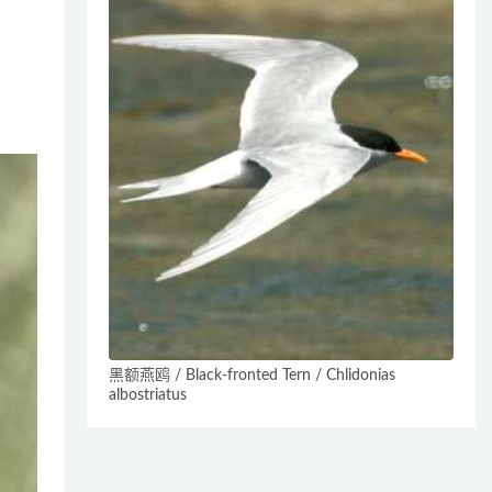
黑额燕鸥 / Black-fronted Tern / Chlidonias
albostriatus