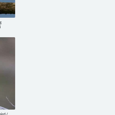
g
i
ird /