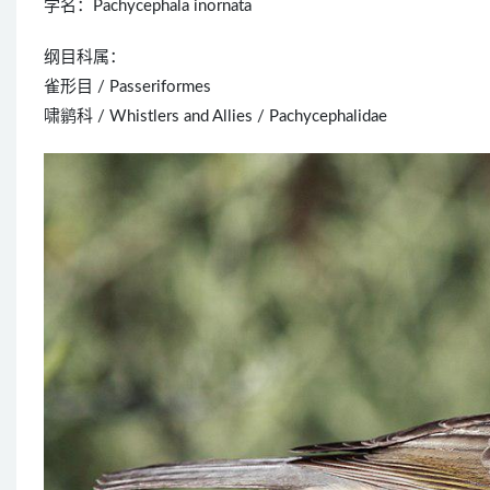
学名：Pachycephala inornata
纲目科属：
雀形目 / Passeriformes
啸鹟科 / Whistlers and Allies / Pachycephalidae