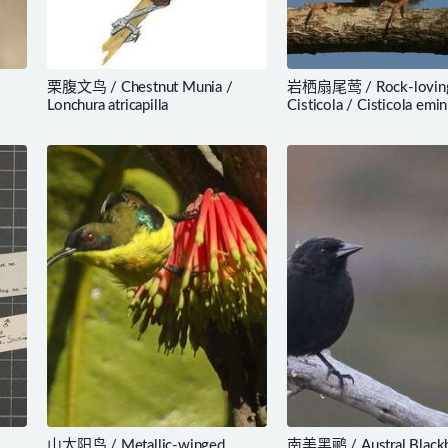
栗腹文鸟 / Chestnut Munia /
岩栖扇尾莺 / Rock-lovin
Lonchura atricapilla
Cisticola / Cisticola emin
山太阳鸟 / Metallic-winged
南美黑鹂 / Austral Blackb