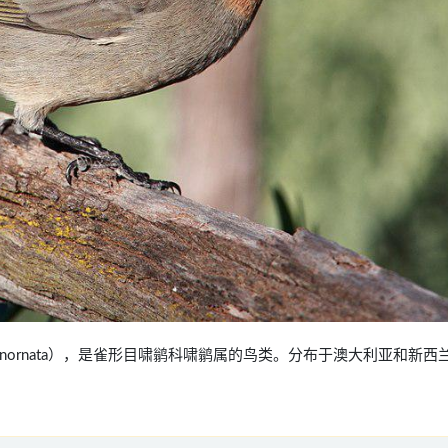
ephala inornata），是雀形目啸鹟科啸鹟属的鸟类。分布于澳大利亚和新西