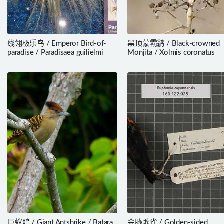
线翎极乐鸟 / Emperor Bird-of-
黑顶蒙霸鹟 / Black-crowned
paradise / Paradisaea guilielmi
Monjita / Xolmis coronatus
巨蚁鵙 / Giant Antshrike / Batara
金胁歌雀 / Golden-sided