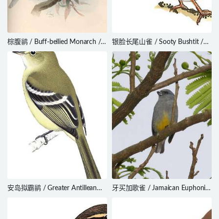
棕腹鹟 / Buff-bellied Monarch /
银脸长尾山雀 / Sooty Bushtit /
Neolalage banksiana
Aegithalos fuliginosus
安岛拟霸鹟 / Greater Antillean
牙买加歌雀 / Jamaican Euphonia
Elaenia / Elaenia fallax
/ Euphonia jamaica