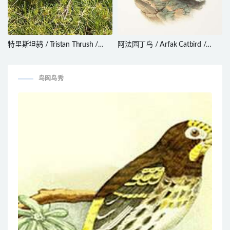
特里斯坦鸫 / Tristan Thrush /
阿法园丁鸟 / Arfak Catbird /
Turdus eremita
Ailuroedus arfakianus
鸟网鸟秀