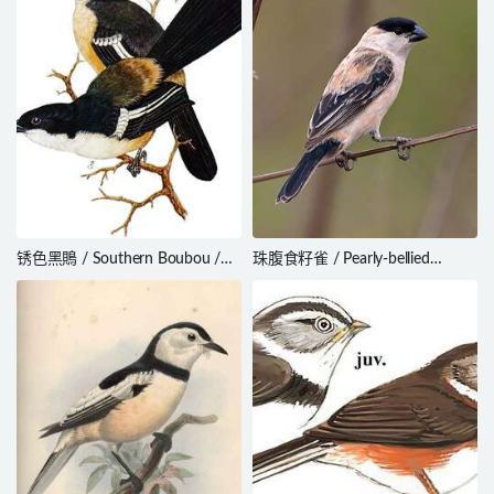
锈色黑鵙 / Southern Boubou /
珠腹食籽雀 / Pearly-bellied
Laniarius ferrugineus
Seedeater / Sporophila pileata