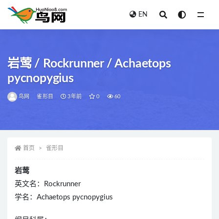
EN
全部
岩莺 / Rockrunner / Achaetops
pycnopygius
鸟网
雀形目
3年前
0
60
首页
雀形目
岩莺
英文名：Rockrunner
学名：Achaetops pycnopygius