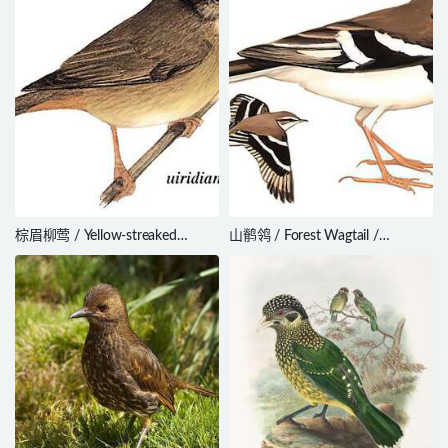
棕眉柳莺 / Yellow-streaked
山鹡鸰 / Forest Wagtail /
Warbler / Phylloscopus armandii
Dendronanthus indicus