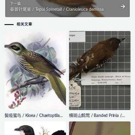
下一篇
泰普针尾雀 / Tepui Spinetail / Cranioleuca demissa
相关文章
鬓吸蜜鸟 / Kioea / Chaetoptila
横斑山鹪莺 / Banded Prinia /
angustipluma
Prinia bairdii