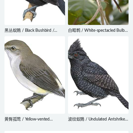
黑丛蚁鵙 / Black Bushbird /
白眶鹎 / White-spectacled Bulbul
Neoctantes niger
/ Pycnonotus xanthopygos
黄臀孤莺 / Yellow-vented
波纹蚁鵙 / Undulated Antshrike /
Eremomela / Eremomela
Frederickena unduliger
flavicrissalis