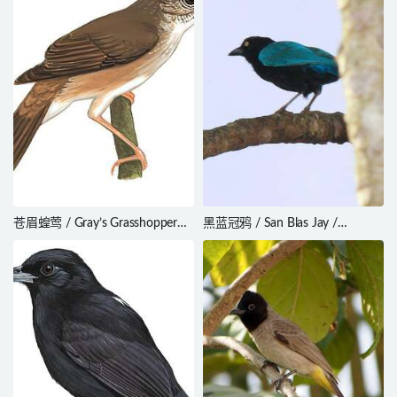
苍眉蝗莺 / Gray’s Grasshopper
黑蓝冠鸦 / San Blas Jay /
Warbler / Helopsaltes fasciolatus
Cyanocorax sanblasianus