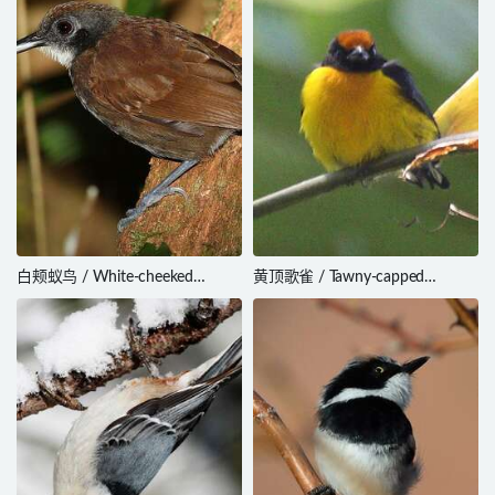
白颊蚁鸟 / White-cheeked
黄顶歌雀 / Tawny-capped
Antbird / Gymnopithys leucaspis
Euphonia / Euphonia anneae