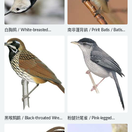
白胸䴓 / White-breasted
南非蓬背鹟 / Pririt Batis / Batis
Nuthatch / Sitta carolinensis
pririt
黑喉鹪鹛 / Black-throated Wren-
粉腿针尾雀 / Pink-legged
Babbler / Turdinus atrigularis
Graveteiro / Acrobatornis
fonsecai