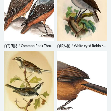
白背矶鸫 / Common Rock Thrush
白眼丛鹟 / White-eyed Robin /
/ Monticola saxatilis
Pachycephalopsis poliosoma