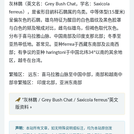
灰林䳭（英文名：Grey Bush Chat，学名：Saxicola
ferreus），是雀形目鹟科石䳭属的鸟类。中等体型(15厘米)
呈偏灰色的石䳭，雄鸟特征为醒目的白色眉纹及黑色脸罩
与白色的颏及喉成对比，雌鸟似雄鸟，但褐色取代灰色。
分布于喜马拉雅山脉、中国南部及印度支那北部；冬季至
亚热带低地。甚常见。亚种ferrea于西藏东南部及云南西
部；有争议的亚种 haringtoni于中国北纬34°以南的其余地
区，越冬在台湾。
繁殖区： 远东：喜马拉雅山脉至中国中部，南部和越南中
部非繁殖区： 印度北部，亚洲东南部
“灰林䳭 / Grey Bush Chat / Saxicola ferreus”英文
版资料 »
声明：
本站所有文章，如无特殊说明或标注，均为本站原创发