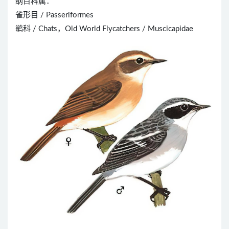
纲目科属：
雀形目 / Passeriformes
鹟科 / Chats，Old World Flycatchers / Muscicapidae