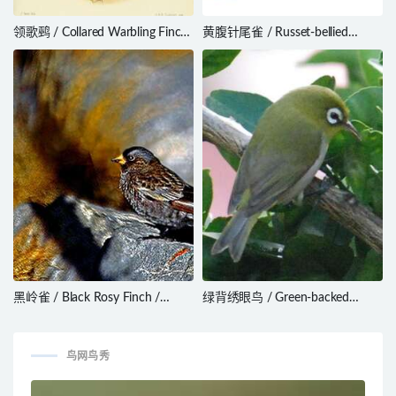
领歌鹀 / Collared Warbling Finch
黄腹针尾雀 / Russet-bellied
/ Poospiza hispaniolensis
Spinetail / Synallaxis zimmeri
黑岭雀 / Black Rosy Finch /
绿背绣眼鸟 / Green-backed
Leucosticte atrata
White-eye / Zosterops
xanthochroa
鸟网鸟秀