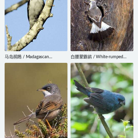
马岛鹃鵙 / Madagascan
白腰蒙霸鹟 / White-rumped
Cuckooshrike / Ceblepyris
Monjita / Xolmis velatus
cinereus