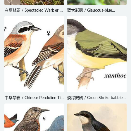
白眶林莺 / Spectacled Warbler /
蓝大彩鹀 / Glaucous-blue
Curruca conspicillata
Grosbeak / Cyanoloxia
glaucocaerulea
中华攀雀 / Chinese Penduline Tit
淡绿鵙鹛 / Green Shrike-babbler
/ Remiz consobrinus
/ Pteruthius xanthochlorus