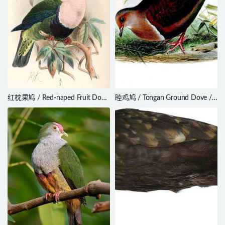
红枕果鸠 / Red-naped Fruit Dove
睦鸡鸠 / Tongan Ground Dove /
/ Ptilinopus dohertyi
Pampusana stairi