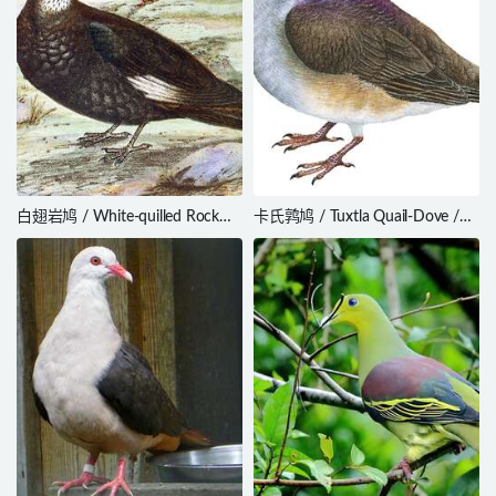
白翅岩鸠 / White-quilled Rock
卡氏鹑鸠 / Tuxtla Quail-Dove /
Pigeon / Petrophassa albipennis
Zentrygon carrikeri