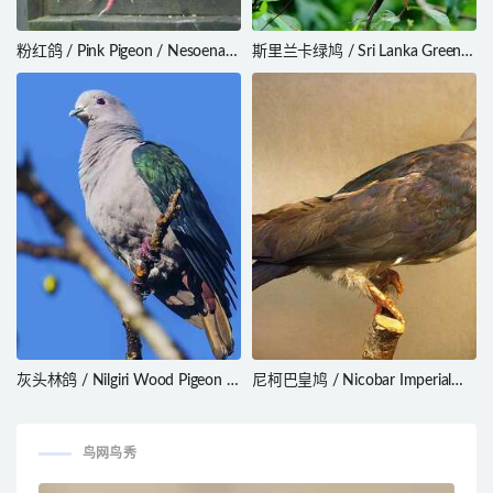
粉红鸽 / Pink Pigeon / Nesoenas
斯里兰卡绿鸠 / Sri Lanka Green
mayeri
Pigeon / Treron pompadora
灰头林鸽 / Nilgiri Wood Pigeon /
尼柯巴皇鸠 / Nicobar Imperial
Columba elphinstonii
Pigeon / Ducula nicobarica
鸟网鸟秀