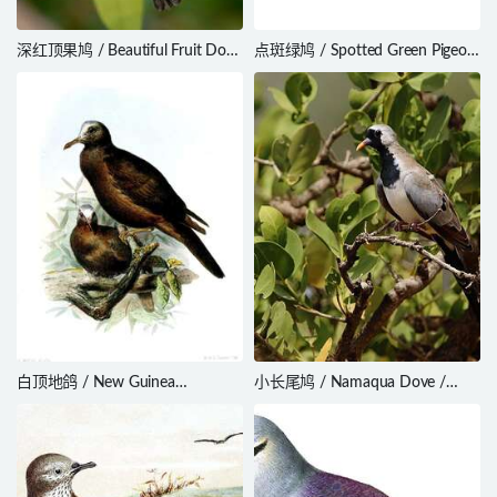
深红顶果鸠 / Beautiful Fruit Dove
点斑绿鸠 / Spotted Green Pigeon
/ Ptilinopus pulchellus
/ Caloenas maculata
白顶地鸽 / New Guinea
小长尾鸠 / Namaqua Dove /
Bronzewing / Henicophaps
Oena capensis
albifrons